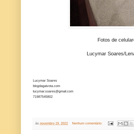
Fotos de celula
Lucymar Soares/Len
Lucymar Soares
blogdagaivota.com
lucymar.soares@gmail.com
71987545802
às
novembro 19, 2022
Nenhum comentário: