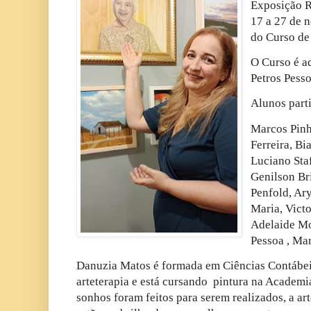
Exposição 
17 a 27 de 
do Curso de 
O Curso é a
Petros Pesso
Alunos part
Marcos Pinh
Ferreira, B
Luciano Sta
Genilson Br
Penfold, Ar
Maria, Victo
Adelaide Mo
Pessoa , Ma
Danuzia Matos é formada em Ciências Contábe
arteterapia e está cursando pintura na Academi
sonhos foram feitos para serem realizados, a art