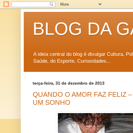
BLOG DA G
A ideia central do blog é divulgar Cultura, P
Saúde, do Esporte, Curiosidades...
terça-feira, 31 de dezembro de 2013
QUANDO O AMOR FAZ FELIZ –
UM SONHO