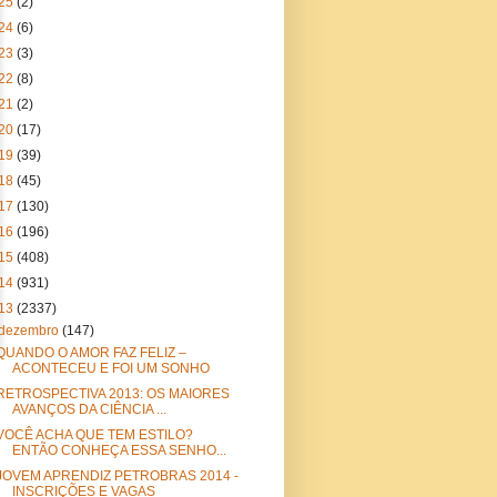
25
(2)
24
(6)
23
(3)
22
(8)
21
(2)
20
(17)
19
(39)
18
(45)
17
(130)
16
(196)
15
(408)
14
(931)
13
(2337)
dezembro
(147)
QUANDO O AMOR FAZ FELIZ –
ACONTECEU E FOI UM SONHO
RETROSPECTIVA 2013: OS MAIORES
AVANÇOS DA CIÊNCIA ...
VOCÊ ACHA QUE TEM ESTILO?
ENTÃO CONHEÇA ESSA SENHO...
JOVEM APRENDIZ PETROBRAS 2014 -
INSCRIÇÕES E VAGAS