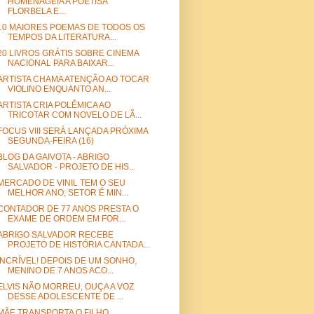
HOMENAGEIA A POETISA
FLORBELA E...
10 MAIORES POEMAS DE TODOS OS
TEMPOS DA LITERATURA...
20 LIVROS GRÁTIS SOBRE CINEMA
NACIONAL PARA BAIXAR...
ARTISTA CHAMA ATENÇÃO AO TOCAR
VIOLINO ENQUANTO AN...
ARTISTA CRIA POLÊMICA AO
TRICOTAR COM NOVELO DE LÃ...
FOCUS VIII SERÁ LANÇADA PRÓXIMA
SEGUNDA-FEIRA (16)
BLOG DA GAIVOTA - ABRIGO
SALVADOR - PROJETO DE HIS...
MERCADO DE VINIL TEM O SEU
MELHOR ANO; SETOR É MIN...
CONTADOR DE 77 ANOS PRESTA O
EXAME DE ORDEM EM FOR...
ABRIGO SALVADOR RECEBE
PROJETO DE HISTÓRIA CANTADA...
INCRÍVEL! DEPOIS DE UM SONHO,
MENINO DE 7 ANOS ACO...
ELVIS NÃO MORREU, OUÇA A VOZ
DESSE ADOLESCENTE DE ...
MÃE TRANSPORTA O FILHO