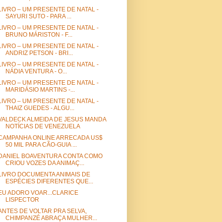
LIVRO – UM PRESENTE DE NATAL -
SAYURI SUTO - PARA ...
LIVRO – UM PRESENTE DE NATAL -
BRUNO MÁRISTON - F...
LIVRO – UM PRESENTE DE NATAL -
ANDRIZ PETSON - BRI...
LIVRO – UM PRESENTE DE NATAL -
NÁDIA VENTURA - O...
LIVRO – UM PRESENTE DE NATAL -
MARIDÁSIO MARTINS -...
LIVRO – UM PRESENTE DE NATAL -
THAIZ GUEDES - ALGU...
VALDECK ALMEIDA DE JESUS MANDA
NOTÍCIAS DE VENEZUELA
CAMPANHA ONLINE ARRECADA US$
50 MIL PARA CÃO-GUIA ...
DANIEL BOAVENTURA CONTA COMO
CRIOU VOZES DA ANIMAÇ...
LIVRO DOCUMENTA ANIMAIS DE
ESPÉCIES DIFERENTES QUE...
EU ADORO VOAR...CLARICE
LISPECTOR
ANTES DE VOLTAR PRA SELVA,
CHIMPANZÉ ABRAÇA MULHER...