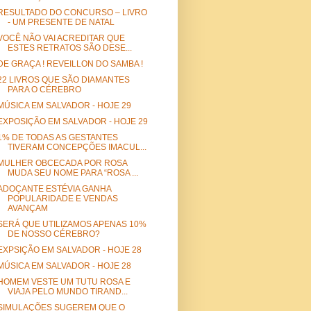
RESULTADO DO CONCURSO – LIVRO
- UM PRESENTE DE NATAL
VOCÊ NÃO VAI ACREDITAR QUE
ESTES RETRATOS SÃO DESE...
DE GRAÇA ! REVEILLON DO SAMBA !
22 LIVROS QUE SÃO DIAMANTES
PARA O CÉREBRO
MÚSICA EM SALVADOR - HOJE 29
EXPOSIÇÃO EM SALVADOR - HOJE 29
1% DE TODAS AS GESTANTES
TIVERAM CONCEPÇÕES IMACUL...
MULHER OBCECADA POR ROSA
MUDA SEU NOME PARA “ROSA ...
ADOÇANTE ESTÉVIA GANHA
POPULARIDADE E VENDAS
AVANÇAM
SERÁ QUE UTILIZAMOS APENAS 10%
DE NOSSO CÉREBRO?
EXPSIÇÃO EM SALVADOR - HOJE 28
MÚSICA EM SALVADOR - HOJE 28
HOMEM VESTE UM TUTU ROSA E
VIAJA PELO MUNDO TIRAND...
SIMULAÇÕES SUGEREM QUE O