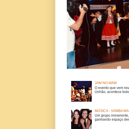
JAM NO MAM
O evento que vem reu
Unhão, acontece todo
MÚSICA - SAMBA MA
Um grupo irreverent
ganhando espaço dent