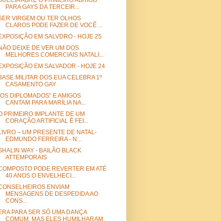
SUÉCIA ABRE O PRIMEIRO ABRIGO
PARA GAYS DA TERCEIR...
SER VIRGEM OU TER OLHOS
CLAROS PODE FAZER DE VOCÊ ...
EXPOSIÇÃO EM SALVDRO - HOJE 25
NÃO DEIXE DE VER UM DOS
MELHORES COMERCIAIS NATALI...
EXPOSIÇÃO EM SALVADOR - HOJE 24
BASE MILITAR DOS EUA CELEBRA 1º
CASAMENTO GAY
“OS DIPLOMADOS” E AMIGOS
CANTAM PARA MARÍLIA NA...
O PRIMEIRO IMPLANTE DE UM
CORAÇÃO ARTIFICIAL É FEI...
LIVRO – UM PRESENTE DE NATAL-
EDMUNDO FERREIRA - N...
SHALIN WAY - BAILÃO BLACK
ATTEMPORAIS
COMPOSTO PODE REVERTER EM ATÉ
40 ANOS O ENVELHECI...
CONSELHEIROS ENVIAM
MENSAGENS DE DESPEDIDA AO
CONS...
ERA PARA SER SÓ UMA DANÇA
COMUM, MAS ELES HUMILHARAM.