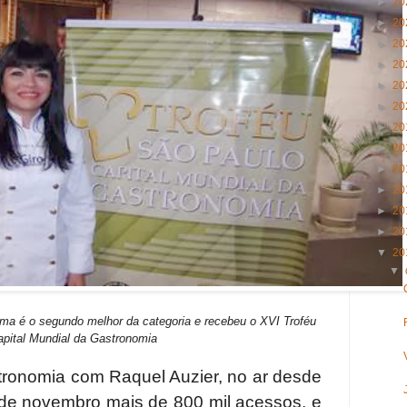
►
20
►
20
►
20
►
20
►
20
►
20
►
20
►
20
►
20
►
20
►
20
►
20
▼
20
▼
a é o segundo melhor da categoria e recebeu o XVI Troféu
pital Mundial da Gastronomia
ronomia com Raquel Auzier, no ar desde
 de novembro mais de 800 mil acessos, e