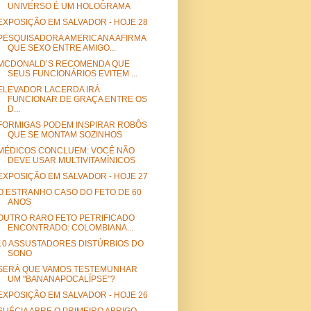
UNIVERSO É UM HOLOGRAMA
EXPOSIÇÃO EM SALVADOR - HOJE 28
PESQUISADORA AMERICANA AFIRMA
QUE SEXO ENTRE AMIGO...
MCDONALD’S RECOMENDA QUE
SEUS FUNCIONÁRIOS EVITEM ...
ELEVADOR LACERDA IRÁ
FUNCIONAR DE GRAÇA ENTRE OS
D...
FORMIGAS PODEM INSPIRAR ROBÔS
QUE SE MONTAM SOZINHOS
MÉDICOS CONCLUEM: VOCÊ NÃO
DEVE USAR MULTIVITAMÍNICOS
EXPOSIÇÃO EM SALVADOR - HOJE 27
O ESTRANHO CASO DO FETO DE 60
ANOS
OUTRO RARO FETO PETRIFICADO
ENCONTRADO: COLOMBIANA...
10 ASSUSTADORES DISTÚRBIOS DO
SONO
SERÁ QUE VAMOS TESTEMUNHAR
UM "BANANAPOCALÍPSE"?
EXPOSIÇÃO EM SALVADOR - HOJE 26