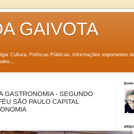
DA GAIVOTA
vulgar Cultura, Políticas Públicas, Informações importantes d
ades...
Quem 
A GASTRONOMIA - SEGUNDO
FÉU SÃO PAULO CAPITAL
RONOMIA
ARQU