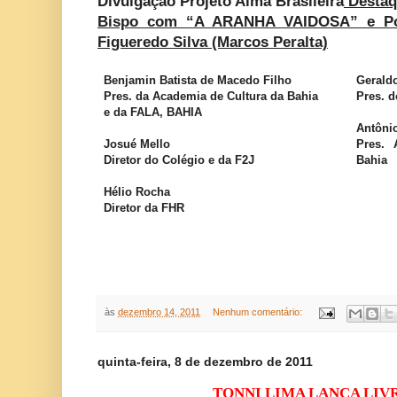
Divulgação Projeto Alma Brasileira
Destaqu
Bispo com “A ARANHA VAIDOSA” e Poe
Figueredo Silva (Marcos Peralta)
Benjamin Batista de Macedo Filho
Geraldo
Pres. da Academia de Cultura da Bahia
Pres. d
e da FALA, BAHIA
Antôni
Josué Mello
Pres. 
Diretor do Colégio e da F2J
Bahia
Hélio Rocha
Diretor da FHR
às
dezembro 14, 2011
Nenhum comentário:
quinta-feira, 8 de dezembro de 2011
TONNI LIMA LANÇA LIV