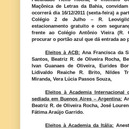
Maçônica de Letras da Bahia, convidam
ocorrerá dia 16/12/2011 (sexta-feira) a pa
Colégio 2 de Julho – R. Leovigildo
estacionamento gratuito e com seguran
frente ao Colégio Antônio Vieira (R.
procurar o portão azul que dá entrada ao p
Eleitos à ACB:
Ana Francisca da Si
Santos, Beatriz R. de Oliveira Rocha, B
Ivan Guanaes de Oliveira, Eurides Borg
Lidivaldo Reaiche R. Brito, Nildes Tr
Miranda, Vera Lúcia Passos Souza,
Eleitos à Academia Internacional 
sediada
em Buenos Aires
– Argentina:
An
Beatriz R. de Oliveira Rocha, José Louren
Fátima Araújo Garrido.
Eleitos à Academia da Itália:
Anest