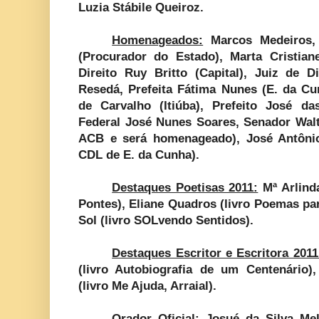
Luzia Stábile Queiroz.
Homenageados:
Marcos Medeiros, 
(Procurador do Estado), Marta Cristiane
Direito Ruy Britto (Capital), Juiz de D
Resedá, Prefeita Fátima Nunes (E. da Cun
de Carvalho (Itiúba), Prefeito José da
Federal José Nunes Soares, Senador Walt
ACB e será homenageado), José Antônio
CDL de E. da Cunha).
Destaques Poetisas 2011:
Mª Arlind
Pontes), Eliane Quadros (livro Poemas para
Sol (livro SOLvendo Sentidos).
Destaques Escritor e Escritora 2011
(livro Autobiografia de um Centenário),
(livro Me Ajuda, Arraial).
Orador Oficial:
Josué da Silva Mel