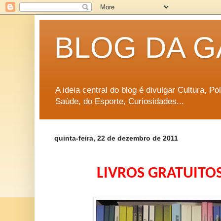
BLOG DA G
A ideia central do blog é divulgar Cultura, P
Saúde, do Esporte, Curiosidades...
quinta-feira, 22 de dezembro de 2011
LIVROS GRATUITO