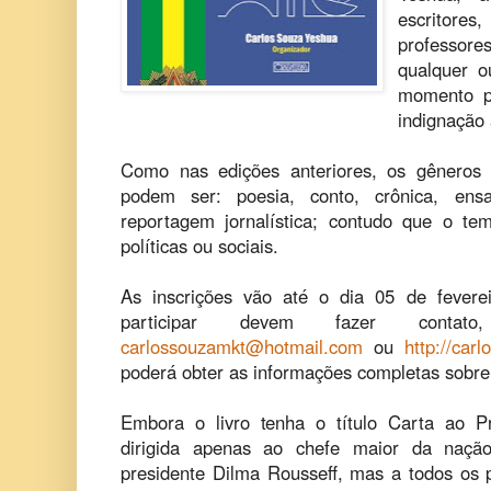
escritor
professor
qualquer o
momento po
indignação 
Como nas edições anteriores, os gêneros 
podem ser: poesia, conto, crônica, ensa
reportagem jornalística; contudo que o t
políticas ou sociais.
As inscrições vão até o dia 05 de fevere
participar devem fazer contat
carlossouzamkt@hotmail.com
ou
http://carl
poderá obter as informações completas sobre 
Embora o livro tenha o título Carta ao P
dirigida apenas ao chefe maior da naçã
presidente Dilma Rousseff, mas a todos os po