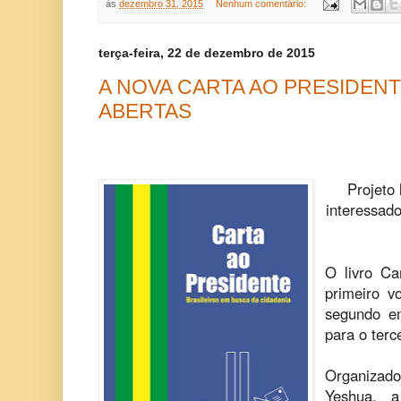
às
dezembro 31, 2015
Nenhum comentário:
terça-feira, 22 de dezembro de 2015
A NOVA CARTA AO PRESIDENT
ABERTAS
Projeto 
interessado
O livro Ca
primeiro 
segundo em
para o terc
Organizado
Yeshua, 