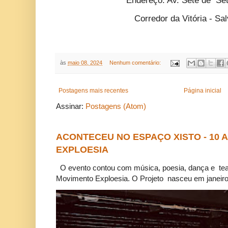
Endereço: Av. Sete de S
Corredor da Vitória - S
às
maio 08, 2024
Nenhum comentário:
Postagens mais recentes
Página inicial
Assinar:
Postagens (Atom)
ACONTECEU NO ESPAÇO XISTO - 10
EXPLOESIA
O evento contou com música, poesia, dança e tea
Movimento Exploesia. O Projeto nasceu em janeiro 