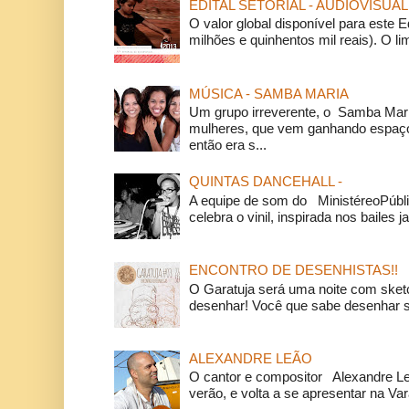
EDITAL SETORIAL - AUDIOVISUAL
O valor global disponível para este E
milhões e quinhentos mil reais). O li
MÚSICA - SAMBA MARIA
Um grupo irreverente, o Samba Mar
mulheres, que vem ganhando espaço
então era s...
QUINTAS DANCEHALL -
A equipe de som do MinistéreoPúbli
celebra o vinil, inspirada nos bailes j
ENCONTRO DE DESENHISTAS!!
O Garatuja será uma noite com ske
desenhar! Você que sabe desenhar s
ALEXANDRE LEÃO
O cantor e compositor Alexandre L
verão, e volta a se apresentar na Va