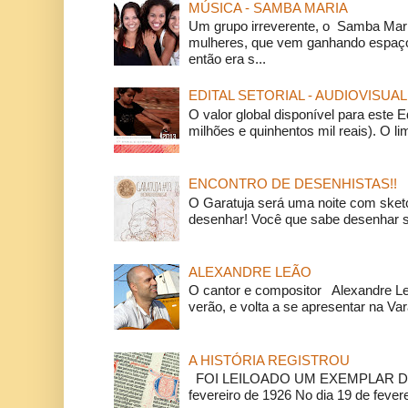
MÚSICA - SAMBA MARIA
Um grupo irreverente, o Samba Mar
mulheres, que vem ganhando espaço
então era s...
EDITAL SETORIAL - AUDIOVISUAL
O valor global disponível para este E
milhões e quinhentos mil reais). O li
ENCONTRO DE DESENHISTAS!!
O Garatuja será uma noite com ske
desenhar! Você que sabe desenhar s
ALEXANDRE LEÃO
O cantor e compositor Alexandre L
verão, e volta a se apresentar na Va
A HISTÓRIA REGISTROU
FOI LEILOADO UM EXEMPLAR DA
fevereiro de 1926 No dia 19 de feverei