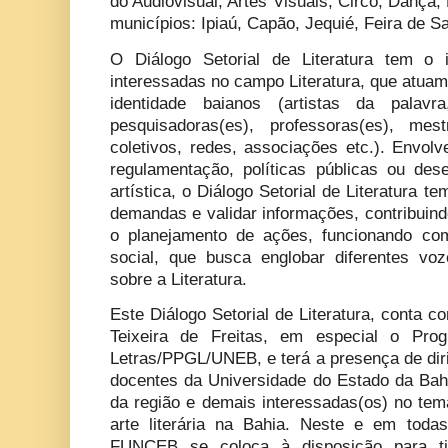
do Audiovisual, Artes Visuais, Circo, Dança,
municípios: Ipiaú, Capão, Jequié, Feira de S
O Diálogo Setorial de Literatura tem o 
interessadas no campo Literatura, que atuam 
identidade baianos (artistas da palavra,
pesquisadoras(es), professoras(es), mest
coletivos, redes, associações etc.). Envol
regulamentação, políticas públicas ou de
artística, o Diálogo Setorial de Literatura te
demandas e validar informações, contribuin
o planejamento de ações, funcionando com
social, que busca englobar diferentes vo
sobre a Literatura.
Este Diálogo Setorial de Literatura, conta
Teixeira de Freitas, em especial o Pr
Letras/PPGL/UNEB, e terá a presença de dir
docentes da Universidade do Estado da Bahi
da região e demais interessadas(os) no tema
arte literária na Bahia. Neste e em toda
FUNCEB se coloca à disposição para ti