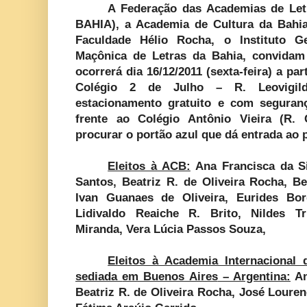
A Federação das Academias de Let
BAHIA), a Academia de Cultura da Bahia
Faculdade Hélio Rocha, o Instituto G
Maçônica de Letras da Bahia, convidam
ocorrerá dia 16/12/2011 (sexta-feira) a pa
Colégio 2 de Julho – R. Leovigildo
estacionamento gratuito e com seguran
frente ao Colégio Antônio Vieira (R.
procurar o portão azul que dá entrada ao p
Eleitos à ACB:
Ana Francisca da Si
Santos, Beatriz R. de Oliveira Rocha, B
Ivan Guanaes de Oliveira, Eurides Borg
Lidivaldo Reaiche R. Brito, Nildes Tr
Miranda, Vera Lúcia Passos Souza,
Eleitos à Academia Internacional 
sediada
em Buenos Aires
– Argentina:
An
Beatriz R. de Oliveira Rocha, José Louren