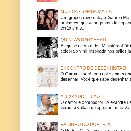
MÚSICA - SAMBA MARIA
Um grupo irreverente, o Samba Mar
mulheres, que vem ganhando espaço
então era s...
QUINTAS DANCEHALL -
A equipe de som do MinistéreoPúbli
celebra o vinil, inspirada nos bailes j
ENCONTRO DE DESENHISTAS!!
O Garatuja será uma noite com ske
desenhar! Você que sabe desenhar s
ALEXANDRE LEÃO
O cantor e compositor Alexandre L
verão, e volta a se apresentar na Va
BAILINHO DO PORTELA
O Portela Café apresenta a primeira 