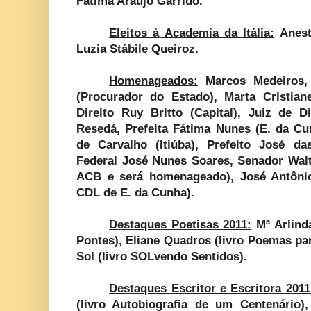
Fátima Araújo Garrido.
Eleitos à Academia da Itália:
Anest
Luzia Stábile Queiroz.
Homenageados:
Marcos Medeiros, 
(Procurador do Estado), Marta Cristiane
Direito Ruy Britto (Capital), Juiz de D
Resedá, Prefeita Fátima Nunes (E. da Cun
de Carvalho (Itiúba), Prefeito José da
Federal José Nunes Soares, Senador Walt
ACB e será homenageado), José Antônio
CDL de E. da Cunha).
Destaques Poetisas 2011:
Mª Arlind
Pontes), Eliane Quadros (livro Poemas para
Sol (livro SOLvendo Sentidos).
Destaques Escritor e Escritora 2011
(livro Autobiografia de um Centenário),