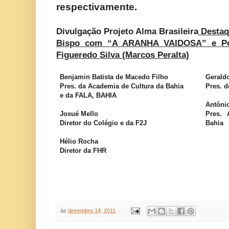
respectivamente.
Divulgação Projeto Alma Brasileira
Destaqu
Bispo com “A ARANHA VAIDOSA” e Poe
Figueredo Silva (Marcos Peralta)
Benjamin Batista de Macedo Filho
Geraldo
Pres. da Academia de Cultura da Bahia
Pres. d
e da FALA, BAHIA
Antôni
Josué Mello
Pres. 
Diretor do Colégio e da F2J
Bahia
Hélio Rocha
Diretor da FHR
às
dezembro 14, 2011