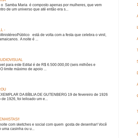
RIA
e, o Samba Maria é composto apenas por mulheres, que vem
ro de um universo que até então era s...
L -
nistéreoPúblico está de volta com a festa que celebra o vinil,
amaicanos. A noite é ...
 AUDIOVISUAL
ível para este Edital é de R$ 6.500.000,00 (seis milhões e
 O limite máximo de apoio ...
ROU
EMPLAR DA BÍBLIA DE GUTENBERG 19 de fevereiro de 1926
 de 1926, foi leiloado um e...
NHISTAS!!
noite com sketches e social com quem gosta de desenhar! Você
 uma casinha ou u...