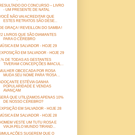
RESULTADO DO CONCURSO – LIVRO
- UM PRESENTE DE NATAL
VOCÊ NÃO VAI ACREDITAR QUE
ESTES RETRATOS SÃO DESE...
DE GRAÇA ! REVEILLON DO SAMBA !
22 LIVROS QUE SÃO DIAMANTES
PARA O CÉREBRO
MÚSICA EM SALVADOR - HOJE 29
EXPOSIÇÃO EM SALVADOR - HOJE 29
1% DE TODAS AS GESTANTES
TIVERAM CONCEPÇÕES IMACUL...
MULHER OBCECADA POR ROSA
MUDA SEU NOME PARA “ROSA ...
ADOÇANTE ESTÉVIA GANHA
POPULARIDADE E VENDAS
AVANÇAM
SERÁ QUE UTILIZAMOS APENAS 10%
DE NOSSO CÉREBRO?
EXPSIÇÃO EM SALVADOR - HOJE 28
MÚSICA EM SALVADOR - HOJE 28
HOMEM VESTE UM TUTU ROSA E
VIAJA PELO MUNDO TIRAND...
SIMULAÇÕES SUGEREM QUE O