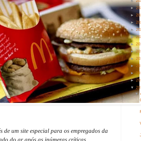
►
20
►
20
►
20
►
20
►
20
►
20
►
20
►
20
►
20
►
20
►
20
►
20
▼
20
▼
és de um site especial para os empregados da
irado do ar após as inúmeras críticas