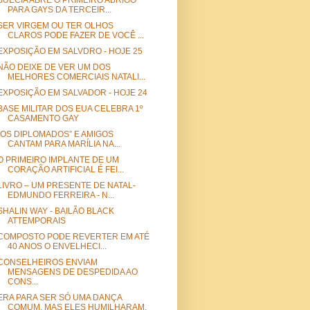
SUÉCIA ABRE O PRIMEIRO ABRIGO
PARA GAYS DA TERCEIR...
SER VIRGEM OU TER OLHOS
CLAROS PODE FAZER DE VOCÊ ...
EXPOSIÇÃO EM SALVDRO - HOJE 25
NÃO DEIXE DE VER UM DOS
MELHORES COMERCIAIS NATALI...
EXPOSIÇÃO EM SALVADOR - HOJE 24
BASE MILITAR DOS EUA CELEBRA 1º
CASAMENTO GAY
“OS DIPLOMADOS” E AMIGOS
CANTAM PARA MARÍLIA NA...
O PRIMEIRO IMPLANTE DE UM
CORAÇÃO ARTIFICIAL É FEI...
LIVRO – UM PRESENTE DE NATAL-
EDMUNDO FERREIRA - N...
SHALIN WAY - BAILÃO BLACK
ATTEMPORAIS
COMPOSTO PODE REVERTER EM ATÉ
40 ANOS O ENVELHECI...
CONSELHEIROS ENVIAM
MENSAGENS DE DESPEDIDA AO
CONS...
ERA PARA SER SÓ UMA DANÇA
COMUM, MAS ELES HUMILHARAM.