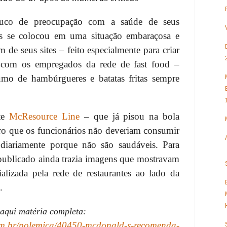
uco de preocupação com a saúde de seus
s se colocou em uma situação embaraçosa e
m de seus sites – feito especialmente para criar
com os empregados da rede de fast food –
mo de hambúrgueres e batatas fritas sempre
ite
McResource Line
– que já pisou na bola
aro que os funcionários não deveriam consumir
 diariamente porque não são saudáveis. Para
o publicado ainda trazia imagens que mostravam
ializada pela rede de restaurantes ao lado da
.
 aqui matéria completa:
om.br/polemica/40450-mcdonald-s-recomenda-