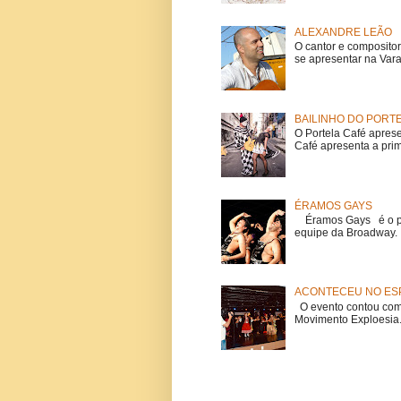
ALEXANDRE LEÃO
O cantor e composito
se apresentar na Vara
BAILINHO DO PORT
O Portela Café aprese
Café apresenta a prime
ÉRAMOS GAYS
Éramos Gays é o pri
equipe da Broadway. O
ACONTECEU NO ESP
O evento contou com 
Movimento Exploesia.