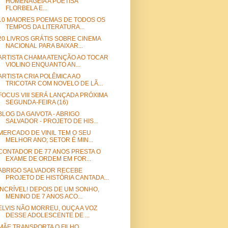
HOMENAGEIA A POETISA
FLORBELA E...
10 MAIORES POEMAS DE TODOS OS
TEMPOS DA LITERATURA...
20 LIVROS GRÁTIS SOBRE CINEMA
NACIONAL PARA BAIXAR...
ARTISTA CHAMA ATENÇÃO AO TOCAR
VIOLINO ENQUANTO AN...
ARTISTA CRIA POLÊMICA AO
TRICOTAR COM NOVELO DE LÃ...
FOCUS VIII SERÁ LANÇADA PRÓXIMA
SEGUNDA-FEIRA (16)
BLOG DA GAIVOTA - ABRIGO
SALVADOR - PROJETO DE HIS...
MERCADO DE VINIL TEM O SEU
MELHOR ANO; SETOR É MIN...
CONTADOR DE 77 ANOS PRESTA O
EXAME DE ORDEM EM FOR...
ABRIGO SALVADOR RECEBE
PROJETO DE HISTÓRIA CANTADA...
INCRÍVEL! DEPOIS DE UM SONHO,
MENINO DE 7 ANOS ACO...
ELVIS NÃO MORREU, OUÇA A VOZ
DESSE ADOLESCENTE DE ...
MÃE TRANSPORTA O FILHO