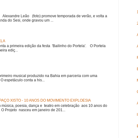
r Alexandre Leão (foto) promove temporada de verão, e volta a
nda do Sesi, onde gravou um ...
ELA
nta a primeira edição da festa 'Bailinho do Portela'. O Portela
ira ediç...
meiro musical produzido na Bahia em parceria com uma
 espetáculo conta a his...
AÇO XISTO - 10 ANOS DO MOVIMENTO EXPLOESIA
música, poesia, dança e teatro em celebração aos 10 anos do
 O Projeto nasceu em janeiro de 201...