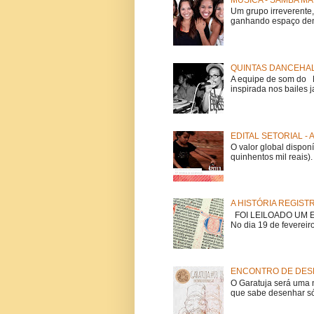
MÚSICA - SAMBA MA
Um grupo irreverent
ganhando espaço dent
QUINTAS DANCEHAL
A equipe de som do Mi
inspirada nos bailes j
EDITAL SETORIAL -
O valor global dispon
quinhentos mil reais).
A HISTÓRIA REGIST
FOI LEILOADO UM EX
No dia 19 de fevereiro
ENCONTRO DE DESE
O Garatuja será uma 
que sabe desenhar só