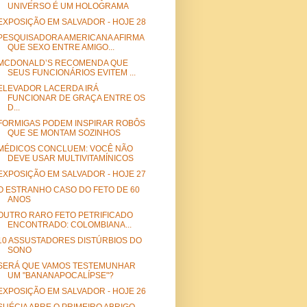
UNIVERSO É UM HOLOGRAMA
EXPOSIÇÃO EM SALVADOR - HOJE 28
PESQUISADORA AMERICANA AFIRMA
QUE SEXO ENTRE AMIGO...
MCDONALD’S RECOMENDA QUE
SEUS FUNCIONÁRIOS EVITEM ...
ELEVADOR LACERDA IRÁ
FUNCIONAR DE GRAÇA ENTRE OS
D...
FORMIGAS PODEM INSPIRAR ROBÔS
QUE SE MONTAM SOZINHOS
MÉDICOS CONCLUEM: VOCÊ NÃO
DEVE USAR MULTIVITAMÍNICOS
EXPOSIÇÃO EM SALVADOR - HOJE 27
O ESTRANHO CASO DO FETO DE 60
ANOS
OUTRO RARO FETO PETRIFICADO
ENCONTRADO: COLOMBIANA...
10 ASSUSTADORES DISTÚRBIOS DO
SONO
SERÁ QUE VAMOS TESTEMUNHAR
UM "BANANAPOCALÍPSE"?
EXPOSIÇÃO EM SALVADOR - HOJE 26