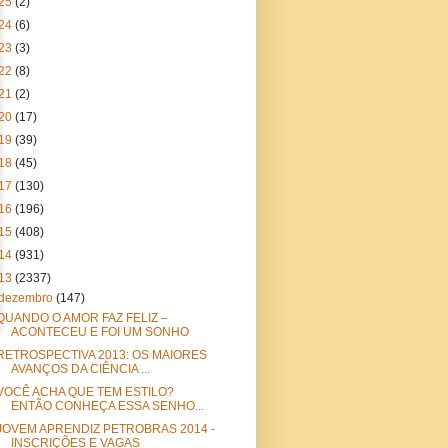
25
(2)
24
(6)
23
(3)
22
(8)
21
(2)
20
(17)
19
(39)
18
(45)
17
(130)
16
(196)
15
(408)
14
(931)
13
(2337)
dezembro
(147)
QUANDO O AMOR FAZ FELIZ –
ACONTECEU E FOI UM SONHO
RETROSPECTIVA 2013: OS MAIORES
AVANÇOS DA CIÊNCIA ...
VOCÊ ACHA QUE TEM ESTILO?
ENTÃO CONHEÇA ESSA SENHO...
JOVEM APRENDIZ PETROBRAS 2014 -
INSCRIÇÕES E VAGAS