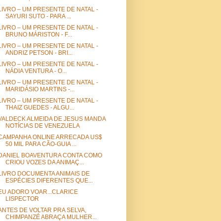
LIVRO – UM PRESENTE DE NATAL -
SAYURI SUTO - PARA ...
LIVRO – UM PRESENTE DE NATAL -
BRUNO MÁRISTON - F...
LIVRO – UM PRESENTE DE NATAL -
ANDRIZ PETSON - BRI...
LIVRO – UM PRESENTE DE NATAL -
NÁDIA VENTURA - O...
LIVRO – UM PRESENTE DE NATAL -
MARIDÁSIO MARTINS -...
LIVRO – UM PRESENTE DE NATAL -
THAIZ GUEDES - ALGU...
VALDECK ALMEIDA DE JESUS MANDA
NOTÍCIAS DE VENEZUELA
CAMPANHA ONLINE ARRECADA US$
50 MIL PARA CÃO-GUIA ...
DANIEL BOAVENTURA CONTA COMO
CRIOU VOZES DA ANIMAÇ...
LIVRO DOCUMENTA ANIMAIS DE
ESPÉCIES DIFERENTES QUE...
EU ADORO VOAR...CLARICE
LISPECTOR
ANTES DE VOLTAR PRA SELVA,
CHIMPANZÉ ABRAÇA MULHER...