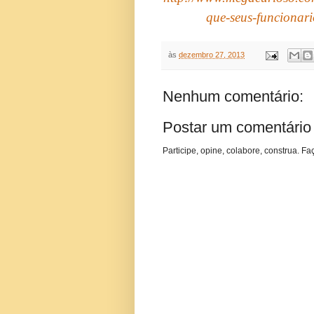
que-seus-funcionar
às
dezembro 27, 2013
Nenhum comentário:
Postar um comentário
Participe, opine, colabore, construa. Fa