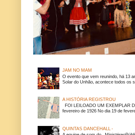
JAM NO MAM
O evento que vem reunindo, há 13 a
Solar do Unhão, acontece todos os 
A HISTÓRIA REGISTROU
FOI LEILOADO UM EXEMPLAR DA
fevereiro de 1926 No dia 19 de feverei
QUINTAS DANCEHALL -
A equipe de som do MinistéreoPúbli