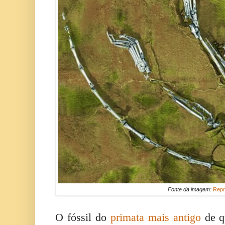
Fonte da imagem:
Repr
O fóssil do
primata mais antigo
de q