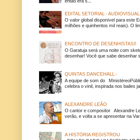
então era s...
EDITAL SETORIAL - AUDIOVISUAL
O valor global disponível para este E
milhões e quinhentos mil reais). O li
ENCONTRO DE DESENHISTAS!!
O Garatuja será uma noite com ske
desenhar! Você que sabe desenhar s
QUINTAS DANCEHALL -
A equipe de som do MinistéreoPúbli
celebra o vinil, inspirada nos bailes j
ALEXANDRE LEÃO
O cantor e compositor Alexandre L
verão, e volta a se apresentar na Va
A HISTÓRIA REGISTROU