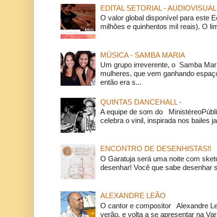
EDITAL SETORIAL - AUDIOVISUAL
O valor global disponível para este E
milhões e quinhentos mil reais). O li
MÚSICA - SAMBA MARIA
Um grupo irreverente, o Samba Mar
mulheres, que vem ganhando espaço
então era s...
QUINTAS DANCEHALL -
A equipe de som do MinistéreoPúbli
celebra o vinil, inspirada nos bailes j
ENCONTRO DE DESENHISTAS!!
O Garatuja será uma noite com ske
desenhar! Você que sabe desenhar s
ALEXANDRE LEÃO
O cantor e compositor Alexandre L
verão, e volta a se apresentar na Va