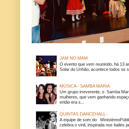
JAM NO MAM
O evento que vem reunindo, há 13 a
Solar do Unhão, acontece todos os 
MÚSICA - SAMBA MARIA
Um grupo irreverente, o Samba Mar
mulheres, que vem ganhando espaço
então era s...
QUINTAS DANCEHALL -
A equipe de som do MinistéreoPúbli
celebra o vinil, inspirada nos bailes j