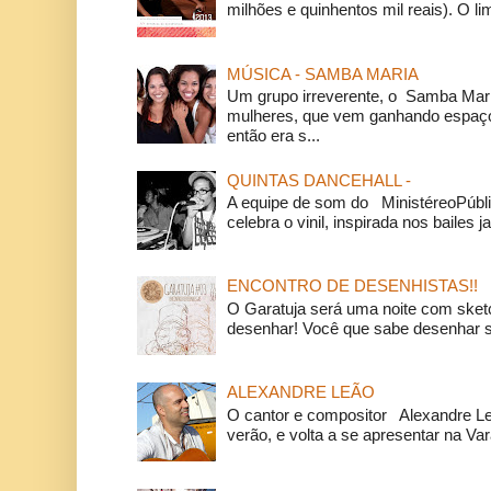
milhões e quinhentos mil reais). O li
MÚSICA - SAMBA MARIA
Um grupo irreverente, o Samba Mar
mulheres, que vem ganhando espaço
então era s...
QUINTAS DANCEHALL -
A equipe de som do MinistéreoPúbli
celebra o vinil, inspirada nos bailes j
ENCONTRO DE DESENHISTAS!!
O Garatuja será uma noite com ske
desenhar! Você que sabe desenhar s
ALEXANDRE LEÃO
O cantor e compositor Alexandre L
verão, e volta a se apresentar na Va