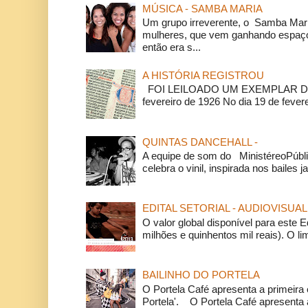
MÚSICA - SAMBA MARIA
Um grupo irreverente, o Samba Mar
mulheres, que vem ganhando espaço
então era s...
A HISTÓRIA REGISTROU
FOI LEILOADO UM EXEMPLAR DA
fevereiro de 1926 No dia 19 de feverei
QUINTAS DANCEHALL -
A equipe de som do MinistéreoPúbli
celebra o vinil, inspirada nos bailes j
EDITAL SETORIAL - AUDIOVISUAL
O valor global disponível para este E
milhões e quinhentos mil reais). O li
BAILINHO DO PORTELA
O Portela Café apresenta a primeira 
Portela'. O Portela Café apresenta a