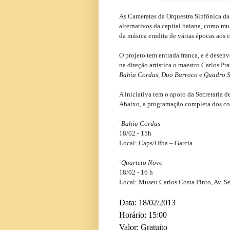
As
Cameratas da
Orquestra Sinfônica d
alternativos da capital baiana, como mus
da música erudita de várias épocas aos 
O projeto tem
entrada franca
, e é desen
na direção artística o maestro Carlos Pr
Bahia Cordas, Duo Barroco
e
Quadro S
A iniciativa tem o apoio da Secretaria 
Abaixo, a programação completa dos c
¨
Bahia Cordas
18/02 - 15h
Local: Caps/Ufba – Garcia
¨
Quarteto Novo
18/02 - 16 h
Local: Museu Carlos Costa Pinto, Av. Se
Data:
18/02/2013
Horário:
15:00
Valor:
Gratuito