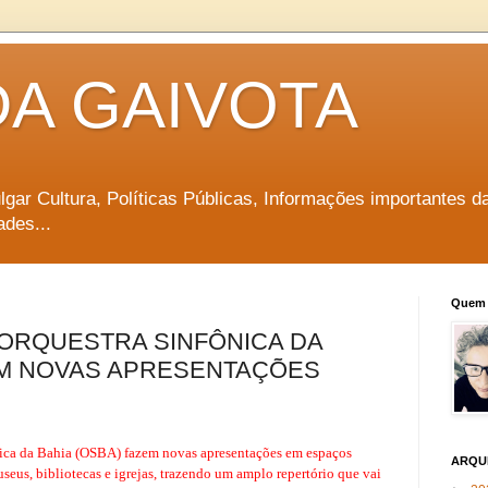
DA GAIVOTA
vulgar Cultura, Políticas Públicas, Informações importantes d
ades...
Quem 
ORQUESTRA SINFÔNICA DA
EM NOVAS APRESENTAÇÕES
nica da Bahia (OSBA)
fazem novas apresentações em espaços
ARQU
seus, bibliotecas e igrejas, trazendo um amplo repertório que vai