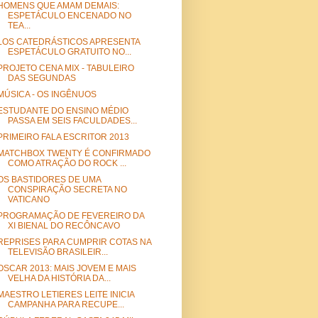
HOMENS QUE AMAM DEMAIS:
ESPETÁCULO ENCENADO NO
TEA...
LOS CATEDRÁSTICOS APRESENTA
ESPETÁCULO GRATUITO NO...
PROJETO CENA MIX - TABULEIRO
DAS SEGUNDAS
MÚSICA - OS INGÊNUOS
ESTUDANTE DO ENSINO MÉDIO
PASSA EM SEIS FACULDADES...
PRIMEIRO FALA ESCRITOR 2013
MATCHBOX TWENTY É CONFIRMADO
COMO ATRAÇÃO DO ROCK ...
OS BASTIDORES DE UMA
CONSPIRAÇÃO SECRETA NO
VATICANO
PROGRAMAÇÃO DE FEVEREIRO DA
XI BIENAL DO RECÔNCAVO
REPRISES PARA CUMPRIR COTAS NA
TELEVISÃO BRASILEIR...
OSCAR 2013: MAIS JOVEM E MAIS
VELHA DA HISTÓRIA DA...
MAESTRO LETIERES LEITE INICIA
CAMPANHA PARA RECUPE...