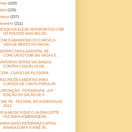
maio
(220)
abril
(220)
março
(257)
fevereiro
(211)
PESQUISA ELEGE AEROPORTOS COM
OS POUSOS MAIS BELOS...
COM O ABANDONO DO CARGO, A
VIDA DE BENTO XVI PASSA...
SERPRO DIVULGA EDITAL DE
CONCURSO COM 360 VAGAS E ...
GRÁVIDAS SERÃO VACINADAS
CONTRA COQUELUCHE
CEPA - CURSO DE FILOSOFIA
INSCRIÇÕES ABERTAS PARA
CURSOS DE CANTO POPULAR
EXPOSIÇÃO - FOTOGRAFIA - A 6ª
EDIÇÃO DO SALÃO DE F...
CINE PE - FESTIVAL DO AUDIOVISUAL
2013
VEJA MUSICA QUE CLAUDIA LEITTE
FEZ PARA HOMENAGEAR...
MARIA GADÚ RETORNA A CAPITAL
BAIANA COM A TURNÊ 'M...