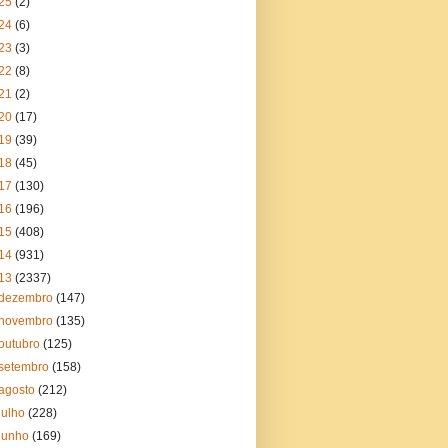
25
(2)
24
(6)
23
(3)
22
(8)
21
(2)
20
(17)
19
(39)
18
(45)
17
(130)
16
(196)
15
(408)
14
(931)
13
(2337)
dezembro
(147)
novembro
(135)
outubro
(125)
setembro
(158)
agosto
(212)
julho
(228)
junho
(169)