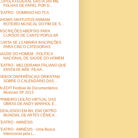
CÚPULA FEDERAL GASTA 345 MIL
FOLHAS DE PAPEL POR D...
TEATRO - DOMINGO NO TCA
SHOWS GRATUITOS ANIMAM
ROTEIRO MUSICAL DO FIM DE S...
INSCRIÇÕES ABERTAS PARA
CURSOS DE CANTO POPULAR
CURTA-SE 13 ABRIRÁ INSCRIÇÕES
PARA CINCO CATEGORIAS
SAÚDE DO HOMEM - POLÍTICA
NACIONAL DE SAÚDE DO HOMEM
TEATRO - MELODRAMA ITALIANO QUE
ENVOLVE MÃE, FILHA...
VIDEOCONFERÊNCIAS ORIENTAM
SOBRE O CALENDÁRIO DAS ...
IN-EDIT Festival de Documentários
Musicais SP 2013
PRIMEIRO LEILÃO VIRTUAL DAS
OBRAS DE ANDY WARHOL É...
IDEALIZADO EM BH, ENCONTRO
MUNDIAL DE ARTES CÊNICA...
TEATRO - AMNÉSIS
TEATRO - AMNÉSIS - Uma Busca
Intencional pela L...