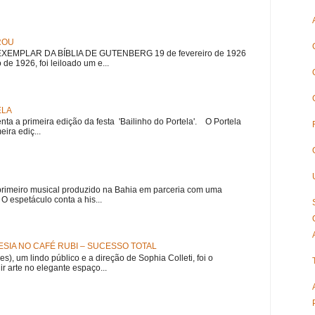
ROU
EMPLAR DA BÍBLIA DE GUTENBERG 19 de fevereiro de 1926
 de 1926, foi leiloado um e...
ELA
nta a primeira edição da festa 'Bailinho do Portela'. O Portela
ira ediç...
meiro musical produzido na Bahia em parceria com uma
 espetáculo conta a his...
SIA NO CAFÉ RUBI – SUCESSO TOTAL
es), um lindo público e a direção de Sophia Colleti, foi o
ir arte no elegante espaço...