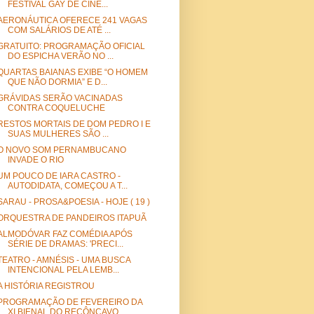
FESTIVAL GAY DE CINE...
AERONÁUTICA OFERECE 241 VAGAS
COM SALÁRIOS DE ATÉ ...
GRATUITO: PROGRAMAÇÃO OFICIAL
DO ESPICHA VERÃO NO ...
QUARTAS BAIANAS EXIBE “O HOMEM
QUE NÃO DORMIA” E D...
GRÁVIDAS SERÃO VACINADAS
CONTRA COQUELUCHE
RESTOS MORTAIS DE DOM PEDRO I E
SUAS MULHERES SÃO ...
O NOVO SOM PERNAMBUCANO
INVADE O RIO
UM POUCO DE IARA CASTRO -
AUTODIDATA, COMEÇOU A T...
SARAU - PROSA&POESIA - HOJE ( 19 )
ORQUESTRA DE PANDEIROS ITAPUÃ
ALMODÓVAR FAZ COMÉDIA APÓS
SÉRIE DE DRAMAS: 'PRECI...
TEATRO - AMNÉSIS - UMA BUSCA
INTENCIONAL PELA LEMB...
A HISTÓRIA REGISTROU
PROGRAMAÇÃO DE FEVEREIRO DA
XI BIENAL DO RECÔNCAVO