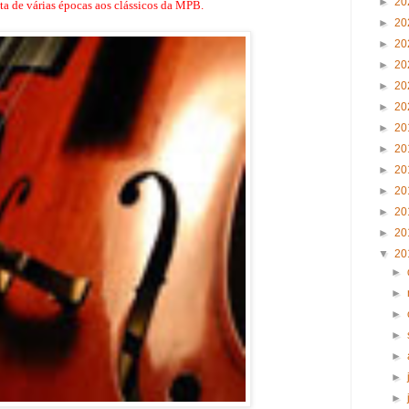
►
20
ta de várias épocas aos clássicos da MPB.
►
20
►
20
►
20
►
20
►
20
►
20
►
20
►
20
►
20
►
20
►
20
▼
20
►
►
►
►
►
►
►