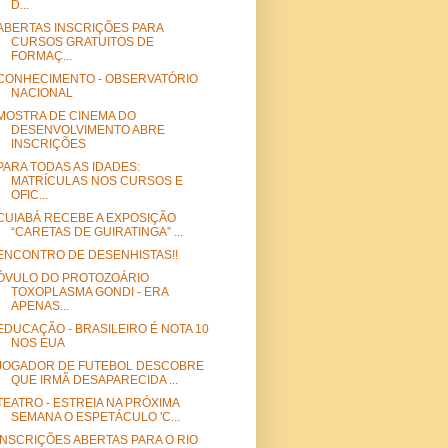
D...
ABERTAS INSCRIÇÕES PARA
CURSOS GRATUITOS DE
FORMAÇ...
CONHECIMENTO - OBSERVATÓRIO
NACIONAL
MOSTRA DE CINEMA DO
DESENVOLVIMENTO ABRE
INSCRIÇÕES
PARA TODAS AS IDADES:
MATRÍCULAS NOS CURSOS E
OFIC...
CUIABÁ RECEBE A EXPOSIÇÃO
“CARETAS DE GUIRATINGA” ...
ENCONTRO DE DESENHISTAS!!
ÓVULO DO PROTOZOÁRIO
TOXOPLASMA GONDI - ERA
APENAS...
EDUCAÇÃO - BRASILEIRO É NOTA 10
NOS EUA
JOGADOR DE FUTEBOL DESCOBRE
QUE IRMÃ DESAPARECIDA ...
TEATRO - ESTREIA NA PRÓXIMA
SEMANA O ESPETÁCULO 'C...
INSCRIÇÕES ABERTAS PARA O RIO