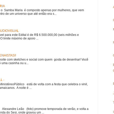
RIA
e, o Samba Maria é composto apenas por mulheres, que vem
ro de um universo que até então era s...
 AUDIOVISUAL
ível para este Edital é de R$ 6.500.000,00 (seis milhões e
 O limite máximo de apoio ...
NHISTAS!!
noite com sketches e social com quem gosta de desenhar! Você
 uma casinha ou u...
L -
nistéreoPúblico está de volta com a festa que celebra o vinil,
amaicanos. A noite é ...
r Alexandre Leão (foto) promove temporada de verão, e volta a
nda do Sesi, onde gravou um ...