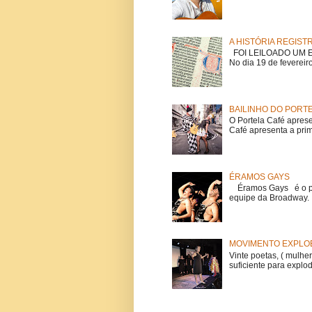
A HISTÓRIA REGIST
FOI LEILOADO UM EX
No dia 19 de fevereiro
BAILINHO DO PORT
O Portela Café aprese
Café apresenta a prime
ÉRAMOS GAYS
Éramos Gays é o pri
equipe da Broadway. O
MOVIMENTO EXPLOE
Vinte poetas, ( mulher
suficiente para explod