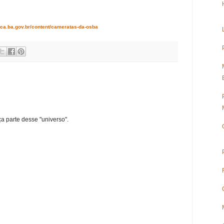
tca.ba.gov.br/content/cameratas-da-osba
ça parte desse "universo".