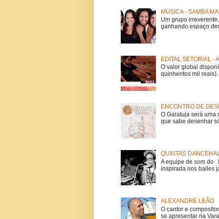
MÚSICA - SAMBA MA
Um grupo irreverent
ganhando espaço dent
EDITAL SETORIAL -
O valor global dispon
quinhentos mil reais).
ENCONTRO DE DESE
O Garatuja será uma 
que sabe desenhar só
QUINTAS DANCEHAL
A equipe de som do Mi
inspirada nos bailes j
ALEXANDRE LEÃO
O cantor e composito
se apresentar na Vara