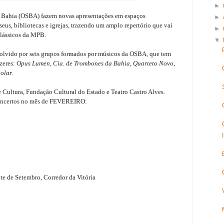
►
a Bahia (OSBA)
fazem novas apresentações em espaços
►
eus, bibliotecas e igrejas, trazendo um amplo repertório que vai
►
clássicos da MPB.
▼
volvido por seis grupos formados por músicos da OSBA, que tem
azeres:
Opus Lumen, Cia. de Trombones da Bahia, Quarteto Novo,
olar.
de Cultura, Fundação Cultural do Estado e Teatro Castro Alves.
oncertos no mês de FEVEREIRO:
te de Setembro, Corredor da Vitória