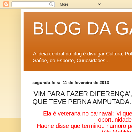
BLOG DA G
A ideia central do blog é divulgar Cultura, P
Saúde, do Esporte, Curiosidades...
segunda-feira, 11 de fevereiro de 2013
'VIM PARA FAZER DIFERENÇA'
QUE TEVE PERNA AMPUTADA.
Ela é veterana no carnaval: 'vi q
oportunidade
Haone disse que terminou namoro pa