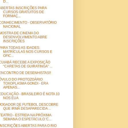
D...
ABERTAS INSCRIÇÕES PARA
CURSOS GRATUITOS DE
FORMAÇ...
CONHECIMENTO - OBSERVATÓRIO
NACIONAL
MOSTRA DE CINEMA DO
DESENVOLVIMENTO ABRE
INSCRIÇÕES
PARA TODAS AS IDADES:
MATRÍCULAS NOS CURSOS E
OFIC...
CUIABÁ RECEBE A EXPOSIÇÃO
“CARETAS DE GUIRATINGA” ...
ENCONTRO DE DESENHISTAS!!
ÓVULO DO PROTOZOÁRIO
TOXOPLASMA GONDI - ERA
APENAS...
EDUCAÇÃO - BRASILEIRO É NOTA 10
NOS EUA
JOGADOR DE FUTEBOL DESCOBRE
QUE IRMÃ DESAPARECIDA ...
TEATRO - ESTREIA NA PRÓXIMA
SEMANA O ESPETÁCULO 'C...
INSCRIÇÕES ABERTAS PARA O RIO