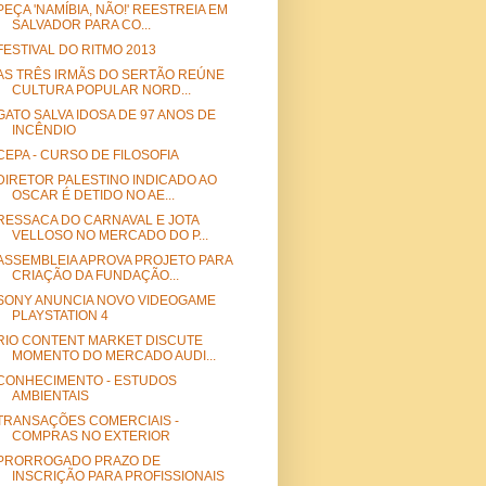
PEÇA 'NAMÍBIA, NÃO!' REESTREIA EM
SALVADOR PARA CO...
FESTIVAL DO RITMO 2013
AS TRÊS IRMÃS DO SERTÃO REÚNE
CULTURA POPULAR NORD...
GATO SALVA IDOSA DE 97 ANOS DE
INCÊNDIO
CEPA - CURSO DE FILOSOFIA
DIRETOR PALESTINO INDICADO AO
OSCAR É DETIDO NO AE...
RESSACA DO CARNAVAL E JOTA
VELLOSO NO MERCADO DO P...
ASSEMBLEIA APROVA PROJETO PARA
CRIAÇÃO DA FUNDAÇÃO...
SONY ANUNCIA NOVO VIDEOGAME
PLAYSTATION 4
RIO CONTENT MARKET DISCUTE
MOMENTO DO MERCADO AUDI...
CONHECIMENTO - ESTUDOS
AMBIENTAIS
TRANSAÇÕES COMERCIAIS -
COMPRAS NO EXTERIOR
PRORROGADO PRAZO DE
INSCRIÇÃO PARA PROFISSIONAIS