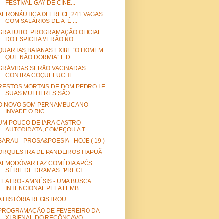
FESTIVAL GAY DE CINE...
AERONÁUTICA OFERECE 241 VAGAS
COM SALÁRIOS DE ATÉ ...
GRATUITO: PROGRAMAÇÃO OFICIAL
DO ESPICHA VERÃO NO ...
QUARTAS BAIANAS EXIBE “O HOMEM
QUE NÃO DORMIA” E D...
GRÁVIDAS SERÃO VACINADAS
CONTRA COQUELUCHE
RESTOS MORTAIS DE DOM PEDRO I E
SUAS MULHERES SÃO ...
O NOVO SOM PERNAMBUCANO
INVADE O RIO
UM POUCO DE IARA CASTRO -
AUTODIDATA, COMEÇOU A T...
SARAU - PROSA&POESIA - HOJE ( 19 )
ORQUESTRA DE PANDEIROS ITAPUÃ
ALMODÓVAR FAZ COMÉDIA APÓS
SÉRIE DE DRAMAS: 'PRECI...
TEATRO - AMNÉSIS - UMA BUSCA
INTENCIONAL PELA LEMB...
A HISTÓRIA REGISTROU
PROGRAMAÇÃO DE FEVEREIRO DA
XI BIENAL DO RECÔNCAVO