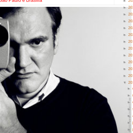
São Paulo e Brasília
►
20
►
20
►
20
►
20
►
20
►
20
►
20
►
20
►
20
►
20
►
20
►
20
▼
20
►
►
►
►
►
►
►