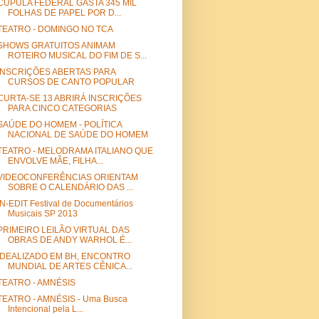
CÚPULA FEDERAL GASTA 345 MIL
FOLHAS DE PAPEL POR D...
TEATRO - DOMINGO NO TCA
SHOWS GRATUITOS ANIMAM
ROTEIRO MUSICAL DO FIM DE S...
INSCRIÇÕES ABERTAS PARA
CURSOS DE CANTO POPULAR
CURTA-SE 13 ABRIRÁ INSCRIÇÕES
PARA CINCO CATEGORIAS
SAÚDE DO HOMEM - POLÍTICA
NACIONAL DE SAÚDE DO HOMEM
TEATRO - MELODRAMA ITALIANO QUE
ENVOLVE MÃE, FILHA...
VIDEOCONFERÊNCIAS ORIENTAM
SOBRE O CALENDÁRIO DAS ...
IN-EDIT Festival de Documentários
Musicais SP 2013
PRIMEIRO LEILÃO VIRTUAL DAS
OBRAS DE ANDY WARHOL É...
IDEALIZADO EM BH, ENCONTRO
MUNDIAL DE ARTES CÊNICA...
TEATRO - AMNÉSIS
TEATRO - AMNÉSIS - Uma Busca
Intencional pela L...