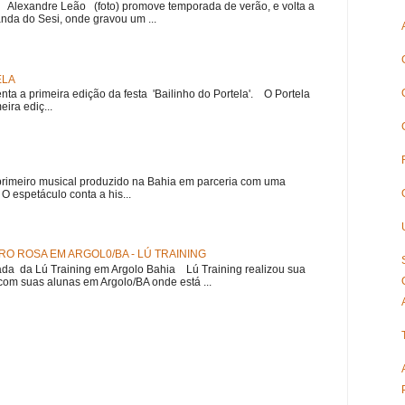
r Alexandre Leão (foto) promove temporada de verão, e volta a
nda do Sesi, onde gravou um ...
ELA
nta a primeira edição da festa 'Bailinho do Portela'. O Portela
ira ediç...
meiro musical produzido na Bahia em parceria com uma
 espetáculo conta a his...
O ROSA EM ARGOL0/BA - LÚ TRAINING
a da Lú Training em Argolo Bahia Lú Training realizou sua
om suas alunas em Argolo/BA onde está ...