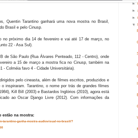
►
►
►
s, Quentin Tarantino ganhará uma nova mostra no Brasil,
▼
do Brasil e pelo Cinusp.
o no próximo dia 14 de fevereiro e vai até 17 de março, no
nto 22 - Asa Sul).
BB de São Paulo (Rua Álvares Penteado, 112 - Centro), onde
evereiro a 15 de março a mostra fica no Cinusp, também na
81 - Colméia favo 4 - Cidade Universitária).
irigidos pelo cineasta, além de filmes escritos, produzidos e
 o inspiraram. Tarantino, o nome por trás de grandes filmes
4), Kill Bill (2003) e Bastardos Inglórios (2010), agora está
cado ao Oscar Django Livre (2012). Com informações da
e estão na mostra:
in-tarantino-ganha-mostra-audiovisual-no-brasil/?
50