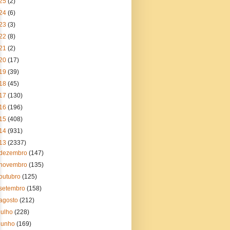
25
(2)
24
(6)
23
(3)
22
(8)
21
(2)
20
(17)
19
(39)
18
(45)
17
(130)
16
(196)
15
(408)
14
(931)
13
(2337)
dezembro
(147)
novembro
(135)
outubro
(125)
setembro
(158)
agosto
(212)
julho
(228)
junho
(169)