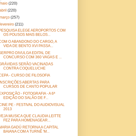
maio
(220)
abril
(220)
março
(257)
fevereiro
(211)
PESQUISA ELEGE AEROPORTOS COM
OS POUSOS MAIS BELOS...
COM O ABANDONO DO CARGO, A
VIDA DE BENTO XVI PASSA...
SERPRO DIVULGA EDITAL DE
CONCURSO COM 360 VAGAS E ...
GRÁVIDAS SERÃO VACINADAS
CONTRA COQUELUCHE
CEPA - CURSO DE FILOSOFIA
INSCRIÇÕES ABERTAS PARA
CURSOS DE CANTO POPULAR
EXPOSIÇÃO - FOTOGRAFIA - A 6ª
EDIÇÃO DO SALÃO DE F...
CINE PE - FESTIVAL DO AUDIOVISUAL
2013
VEJA MUSICA QUE CLAUDIA LEITTE
FEZ PARA HOMENAGEAR...
MARIA GADÚ RETORNA A CAPITAL
BAIANA COM A TURNÊ 'M...