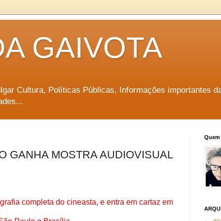
DA GAIVOTA
vulgar Cultura, Políticas Públicas, Informações importantes d
ades...
Quem 
O GANHA MOSTRA AUDIOVISUAL
grafia completa do cineasta, e entra em cartaz em
ARQU