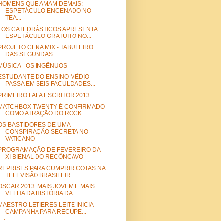
HOMENS QUE AMAM DEMAIS:
ESPETÁCULO ENCENADO NO
TEA...
LOS CATEDRÁSTICOS APRESENTA
ESPETÁCULO GRATUITO NO...
PROJETO CENA MIX - TABULEIRO
DAS SEGUNDAS
MÚSICA - OS INGÊNUOS
ESTUDANTE DO ENSINO MÉDIO
PASSA EM SEIS FACULDADES...
PRIMEIRO FALA ESCRITOR 2013
MATCHBOX TWENTY É CONFIRMADO
COMO ATRAÇÃO DO ROCK ...
OS BASTIDORES DE UMA
CONSPIRAÇÃO SECRETA NO
VATICANO
PROGRAMAÇÃO DE FEVEREIRO DA
XI BIENAL DO RECÔNCAVO
REPRISES PARA CUMPRIR COTAS NA
TELEVISÃO BRASILEIR...
OSCAR 2013: MAIS JOVEM E MAIS
VELHA DA HISTÓRIA DA...
MAESTRO LETIERES LEITE INICIA
CAMPANHA PARA RECUPE...