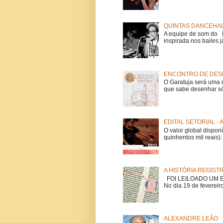
QUINTAS DANCEHAL
A equipe de som do Mi
inspirada nos bailes j
ENCONTRO DE DESE
O Garatuja será uma 
que sabe desenhar só
EDITAL SETORIAL -
O valor global dispon
quinhentos mil reais).
A HISTÓRIA REGIST
FOI LEILOADO UM EX
No dia 19 de fevereiro
ALEXANDRE LEÃO