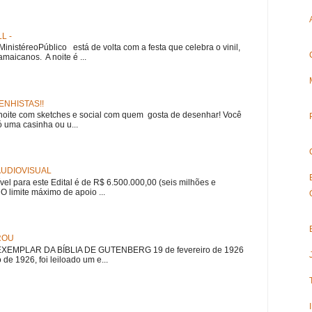
L -
nistéreoPúblico está de volta com a festa que celebra o vinil,
amaicanos. A noite é ...
NHISTAS!!
noite com sketches e social com quem gosta de desenhar! Você
 uma casinha ou u...
 AUDIOVISUAL
ível para este Edital é de R$ 6.500.000,00 (seis milhões e
 O limite máximo de apoio ...
ROU
EMPLAR DA BÍBLIA DE GUTENBERG 19 de fevereiro de 1926
 de 1926, foi leiloado um e...