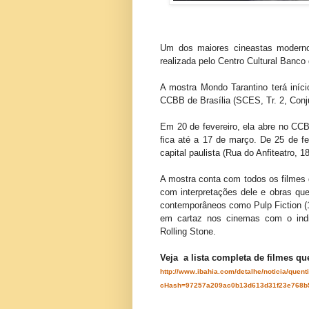
Um dos maiores cineastas moderno
realizada pelo Centro Cultural Banco 
A mostra Mondo Tarantino terá iníci
CCBB de Brasília (SCES, Tr. 2, Conju
Em 20 de fevereiro, ela abre no CC
fica até a 17 de março. De 25 de f
capital paulista (Rua do Anfiteatro, 1
A mostra conta com todos os filmes d
com interpretações dele e obras que
contemporâneos como Pulp Fiction (198
em cartaz nos cinemas com o indi
Rolling Stone.
Veja a lista completa de filmes qu
http://www.ibahia.com/detalhe/noticia/quent
cHash=97257a209ac0b13d613d31f23e768b