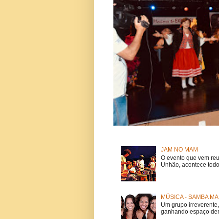
JAM NO MAM
O evento que vem reu
Unhão, acontece todo
MÚSICA - SAMBA MA
Um grupo irreverent
ganhando espaço dent