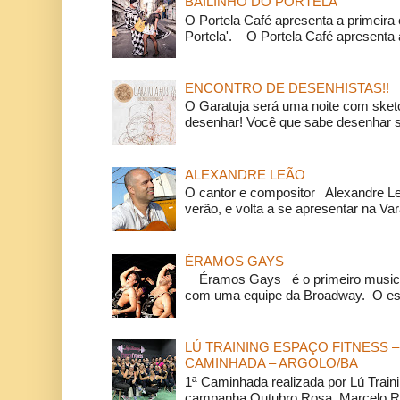
BAILINHO DO PORTELA
O Portela Café apresenta a primeira 
Portela'. O Portela Café apresenta a
ENCONTRO DE DESENHISTAS!!
O Garatuja será uma noite com ske
desenhar! Você que sabe desenhar s
ALEXANDRE LEÃO
O cantor e compositor Alexandre L
verão, e volta a se apresentar na Va
ÉRAMOS GAYS
Éramos Gays é o primeiro musical
com uma equipe da Broadway. O espe
LÚ TRAINING ESPAÇO FITNESS –
CAMINHADA – ARGOLO/BA
1ª Caminhada realizada por Lú Train
campanha Outubro Rosa Marcelo Ra