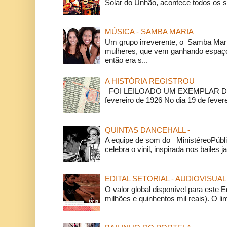
Solar do Unhão, acontece todos os 
MÚSICA - SAMBA MARIA
Um grupo irreverente, o Samba Mar
mulheres, que vem ganhando espaço
então era s...
A HISTÓRIA REGISTROU
FOI LEILOADO UM EXEMPLAR DA
fevereiro de 1926 No dia 19 de feverei
QUINTAS DANCEHALL -
A equipe de som do MinistéreoPúbli
celebra o vinil, inspirada nos bailes j
EDITAL SETORIAL - AUDIOVISUAL
O valor global disponível para este E
milhões e quinhentos mil reais). O li