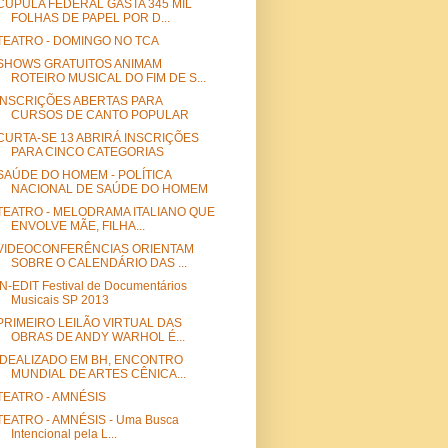
CÚPULA FEDERAL GASTA 345 MIL
FOLHAS DE PAPEL POR D...
TEATRO - DOMINGO NO TCA
SHOWS GRATUITOS ANIMAM
ROTEIRO MUSICAL DO FIM DE S...
INSCRIÇÕES ABERTAS PARA
CURSOS DE CANTO POPULAR
CURTA-SE 13 ABRIRÁ INSCRIÇÕES
PARA CINCO CATEGORIAS
SAÚDE DO HOMEM - POLÍTICA
NACIONAL DE SAÚDE DO HOMEM
TEATRO - MELODRAMA ITALIANO QUE
ENVOLVE MÃE, FILHA...
VIDEOCONFERÊNCIAS ORIENTAM
SOBRE O CALENDÁRIO DAS ...
IN-EDIT Festival de Documentários
Musicais SP 2013
PRIMEIRO LEILÃO VIRTUAL DAS
OBRAS DE ANDY WARHOL É...
IDEALIZADO EM BH, ENCONTRO
MUNDIAL DE ARTES CÊNICA...
TEATRO - AMNÉSIS
TEATRO - AMNÉSIS - Uma Busca
Intencional pela L...