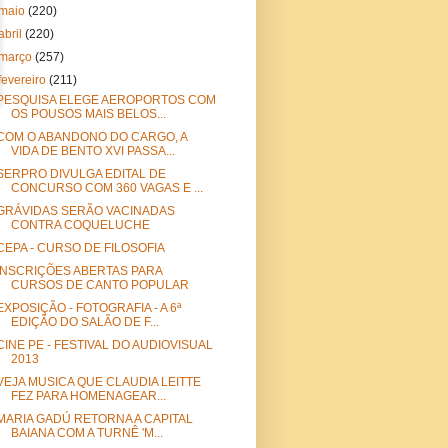
maio
(220)
abril
(220)
março
(257)
fevereiro
(211)
PESQUISA ELEGE AEROPORTOS COM
OS POUSOS MAIS BELOS...
COM O ABANDONO DO CARGO, A
VIDA DE BENTO XVI PASSA...
SERPRO DIVULGA EDITAL DE
CONCURSO COM 360 VAGAS E ...
GRÁVIDAS SERÃO VACINADAS
CONTRA COQUELUCHE
CEPA - CURSO DE FILOSOFIA
INSCRIÇÕES ABERTAS PARA
CURSOS DE CANTO POPULAR
EXPOSIÇÃO - FOTOGRAFIA - A 6ª
EDIÇÃO DO SALÃO DE F...
CINE PE - FESTIVAL DO AUDIOVISUAL
2013
VEJA MUSICA QUE CLAUDIA LEITTE
FEZ PARA HOMENAGEAR...
MARIA GADÚ RETORNA A CAPITAL
BAIANA COM A TURNÊ 'M...