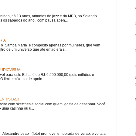
nindo, há 13 anos, amantes do jazz e da MPB, no Solar do
s os sábados do ano, com pausa apen...
RIA
e, o Samba Maria é composto apenas por mulheres, que vem
ro de um universo que até então era s...
 AUDIOVISUAL
ível para este Edital é de R$ 6.500.000,00 (seis milhões e
 O limite máximo de apoio ...
NHISTAS!!
noite com sketches e social com quem gosta de desenhar! Você
 uma casinha ou u...
r Alexandre Leão (foto) promove temporada de verão, e volta a