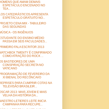
HOMENS QUE AMAM DEMAIS:
ESPETÁCULO ENCENADO NO
TEA...
LOS CATEDRÁSTICOS APRESENTA
ESPETÁCULO GRATUITO NO...
PROJETO CENA MIX - TABULEIRO
DAS SEGUNDAS
MÚSICA - OS INGÊNUOS
ESTUDANTE DO ENSINO MÉDIO
PASSA EM SEIS FACULDADES...
PRIMEIRO FALA ESCRITOR 2013
MATCHBOX TWENTY É CONFIRMADO
COMO ATRAÇÃO DO ROCK ...
OS BASTIDORES DE UMA
CONSPIRAÇÃO SECRETA NO
VATICANO
PROGRAMAÇÃO DE FEVEREIRO DA
XI BIENAL DO RECÔNCAVO
REPRISES PARA CUMPRIR COTAS NA
TELEVISÃO BRASILEIR...
OSCAR 2013: MAIS JOVEM E MAIS
VELHA DA HISTÓRIA DA...
MAESTRO LETIERES LEITE INICIA
CAMPANHA PARA RECUPE...