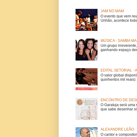
JAM NO MAM
O evento que vem reu
Unhão, acontece todo
MÚSICA - SAMBA MA
Um grupo irreverent
ganhando espaço dent
EDITAL SETORIAL -
O valor global dispon
quinhentos mil reais).
ENCONTRO DE DESE
O Garatuja será uma 
que sabe desenhar só
ALEXANDRE LEÃO
O cantor e composito