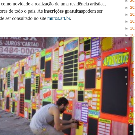
►
20
como novidade a realização de uma residência artística,
►
20
dores de todo o país. As
inscrições gratuitas
podem ser
►
20
ode ser consultado no site
muros.art.br
.
►
20
►
20
►
20
►
20
►
20
►
20
►
20
►
20
►
20
▼
20
►
►
►
►
►
►
►