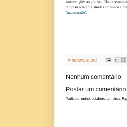
intervenções ao público. No encerrament
também serão registradas em vídeo e re
(
muros.art.br
).
às
fevereiro 12, 2013
Nenhum comentário:
Postar um comentário
Participe, opine, colabore, construa. Fa