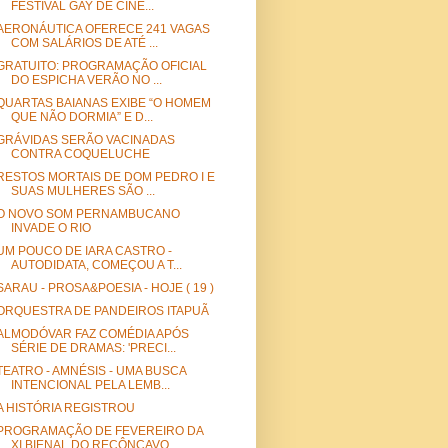
FESTIVAL GAY DE CINE...
AERONÁUTICA OFERECE 241 VAGAS
COM SALÁRIOS DE ATÉ ...
GRATUITO: PROGRAMAÇÃO OFICIAL
DO ESPICHA VERÃO NO ...
QUARTAS BAIANAS EXIBE “O HOMEM
QUE NÃO DORMIA” E D...
GRÁVIDAS SERÃO VACINADAS
CONTRA COQUELUCHE
RESTOS MORTAIS DE DOM PEDRO I E
SUAS MULHERES SÃO ...
O NOVO SOM PERNAMBUCANO
INVADE O RIO
UM POUCO DE IARA CASTRO -
AUTODIDATA, COMEÇOU A T...
SARAU - PROSA&POESIA - HOJE ( 19 )
ORQUESTRA DE PANDEIROS ITAPUÃ
ALMODÓVAR FAZ COMÉDIA APÓS
SÉRIE DE DRAMAS: 'PRECI...
TEATRO - AMNÉSIS - UMA BUSCA
INTENCIONAL PELA LEMB...
A HISTÓRIA REGISTROU
PROGRAMAÇÃO DE FEVEREIRO DA
XI BIENAL DO RECÔNCAVO