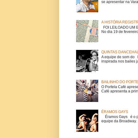
se apresentar na Vara
A HISTÓRIA REGIST
FOI LEILOADO UM EX
No dia 19 de fevereiro
QUINTAS DANCEHAL
A equipe de som do Mi
inspirada nos bailes j
BAILINHO DO PORT
O Portela Café aprese
Café apresenta a prime
ÉRAMOS GAYS
Éramos Gays é o pri
equipe da Broadway. O