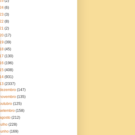
25
(2)
24
(6)
23
(3)
22
(8)
21
(2)
20
(17)
19
(39)
18
(45)
17
(130)
16
(196)
15
(408)
14
(931)
13
(2337)
dezembro
(147)
novembro
(135)
outubro
(125)
setembro
(158)
agosto
(212)
julho
(228)
junho
(169)