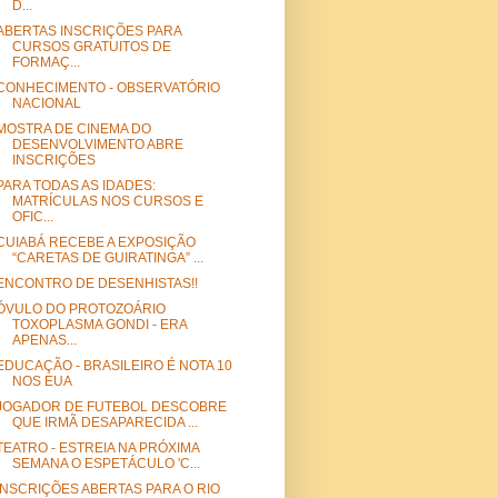
D...
ABERTAS INSCRIÇÕES PARA
CURSOS GRATUITOS DE
FORMAÇ...
CONHECIMENTO - OBSERVATÓRIO
NACIONAL
MOSTRA DE CINEMA DO
DESENVOLVIMENTO ABRE
INSCRIÇÕES
PARA TODAS AS IDADES:
MATRÍCULAS NOS CURSOS E
OFIC...
CUIABÁ RECEBE A EXPOSIÇÃO
“CARETAS DE GUIRATINGA” ...
ENCONTRO DE DESENHISTAS!!
ÓVULO DO PROTOZOÁRIO
TOXOPLASMA GONDI - ERA
APENAS...
EDUCAÇÃO - BRASILEIRO É NOTA 10
NOS EUA
JOGADOR DE FUTEBOL DESCOBRE
QUE IRMÃ DESAPARECIDA ...
TEATRO - ESTREIA NA PRÓXIMA
SEMANA O ESPETÁCULO 'C...
INSCRIÇÕES ABERTAS PARA O RIO