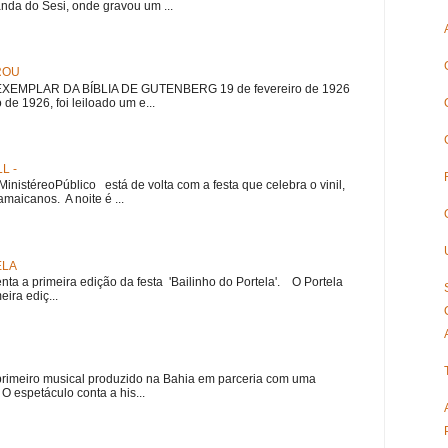
nda do Sesi, onde gravou um ...
ROU
EMPLAR DA BÍBLIA DE GUTENBERG 19 de fevereiro de 1926
 de 1926, foi leiloado um e...
L -
nistéreoPúblico está de volta com a festa que celebra o vinil,
amaicanos. A noite é ...
ELA
nta a primeira edição da festa 'Bailinho do Portela'. O Portela
ira ediç...
meiro musical produzido na Bahia em parceria com uma
 espetáculo conta a his...