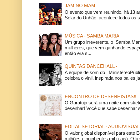
JAM NO MAM
O evento que vem reunindo, há 13 a
Solar do Unhão, acontece todos os 
MÚSICA - SAMBA MARIA
Um grupo irreverente, o Samba Mar
mulheres, que vem ganhando espaço
então era s...
QUINTAS DANCEHALL -
A equipe de som do MinistéreoPúbli
celebra o vinil, inspirada nos bailes j
ENCONTRO DE DESENHISTAS!!
O Garatuja será uma noite com ske
desenhar! Você que sabe desenhar s
EDITAL SETORIAL - AUDIOVISUAL
O valor global disponível para este E
milhões e quinhentos mil reais). O li