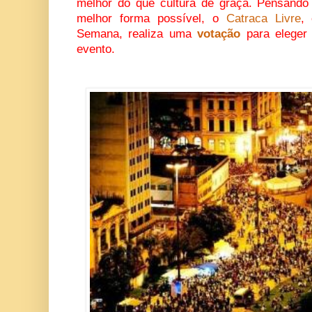
melhor do que cultura de graça. Pensando
melhor forma possível, o
Catraca Livre
,
Semana, realiza uma
votação
para eleger
evento.