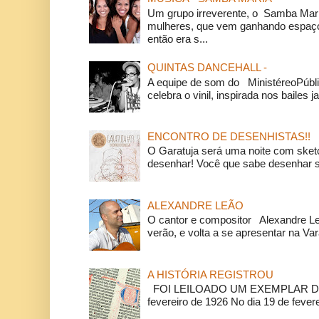
Um grupo irreverente, o Samba Mar
mulheres, que vem ganhando espaço
então era s...
QUINTAS DANCEHALL -
A equipe de som do MinistéreoPúbli
celebra o vinil, inspirada nos bailes j
ENCONTRO DE DESENHISTAS!!
O Garatuja será uma noite com ske
desenhar! Você que sabe desenhar s
ALEXANDRE LEÃO
O cantor e compositor Alexandre L
verão, e volta a se apresentar na Va
A HISTÓRIA REGISTROU
FOI LEILOADO UM EXEMPLAR DA
fevereiro de 1926 No dia 19 de feverei