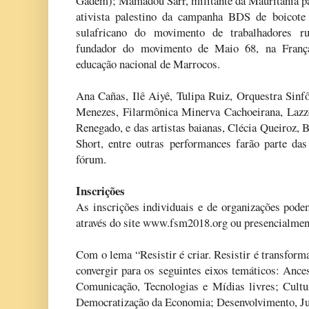
Gadem); Mamadou Sarr, militante da Mauritânia pa
ativista palestino da campanha BDS de boicote 
sulafricano do movimento de trabalhadores r
fundador do movimento de Maio 68, na França
educação nacional de Marrocos.
Ana Cañas, Ilê Aiyê, Tulipa Ruiz, Orquestra Sin
Menezes, Filarmônica Minerva Cachoeirana, Lazz
Renegado, e das artistas baianas, Clécia Queiroz, 
Short, entre outras performances farão parte das
fórum.
Inscrições
As inscrições individuais e de organizações podem
através do site www.fsm2018.org ou presencialmente
Com o lema “Resistir é criar. Resistir é transfor
convergir para os seguintes eixos temáticos: Ances
Comunicação, Tecnologias e Mídias livres; Cultu
Democratização da Economia; Desenvolvimento, Jus