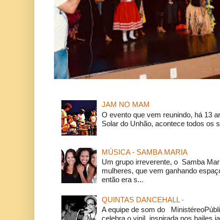
JAM NO MAM
O evento que vem reunindo, há 13 a
Solar do Unhão, acontece todos os 
MÚSICA - SAMBA MARIA
Um grupo irreverente, o Samba Mar
mulheres, que vem ganhando espaço
então era s...
QUINTAS DANCEHALL -
A equipe de som do MinistéreoPúbli
celebra o vinil, inspirada nos bailes j