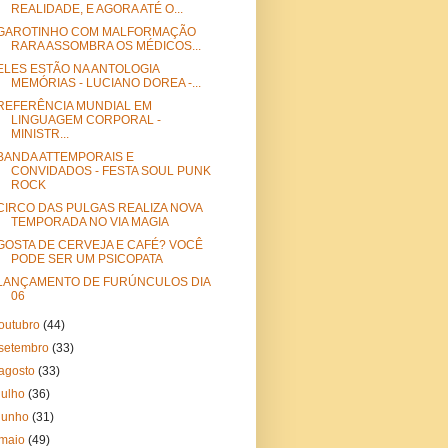
REALIDADE, E AGORA ATÉ O...
GAROTINHO COM MALFORMAÇÃO
RARA ASSOMBRA OS MÉDICOS...
ELES ESTÃO NA ANTOLOGIA
MEMÓRIAS - LUCIANO DOREA -...
REFERÊNCIA MUNDIAL EM
LINGUAGEM CORPORAL -
MINISTR...
BANDA ATTEMPORAIS E
CONVIDADOS - FESTA SOUL PUNK
ROCK
CIRCO DAS PULGAS REALIZA NOVA
TEMPORADA NO VIA MAGIA
GOSTA DE CERVEJA E CAFÉ? VOCÊ
PODE SER UM PSICOPATA
LANÇAMENTO DE FURÚNCULOS DIA
06
outubro
(44)
setembro
(33)
agosto
(33)
julho
(36)
junho
(31)
maio
(49)