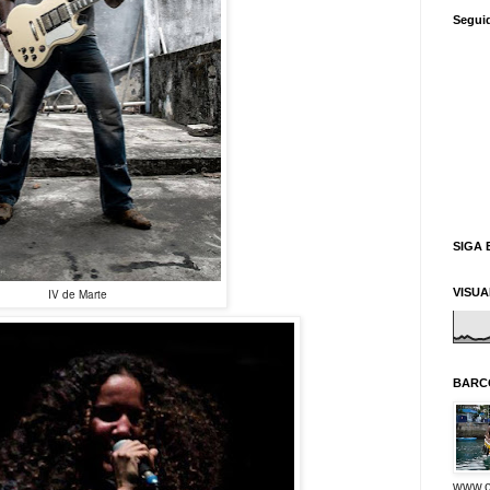
Segui
SIGA 
VISU
IV de Marte
BARC
www.o