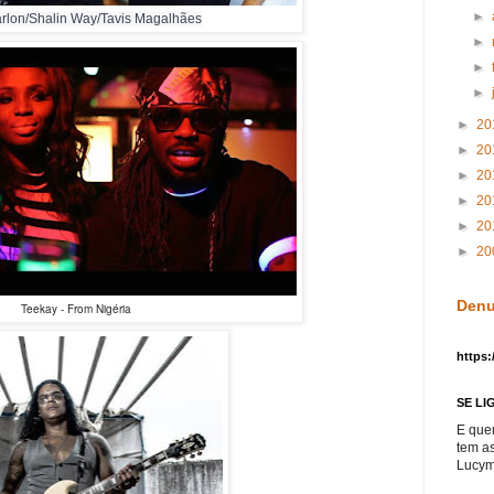
►
arlon/Shalin Way/Tavis Magalhães
►
►
►
►
20
►
20
►
20
►
20
►
20
►
20
Denu
Teekay - From Nigéria
https:
SE LI
E que
tem a
Lucym