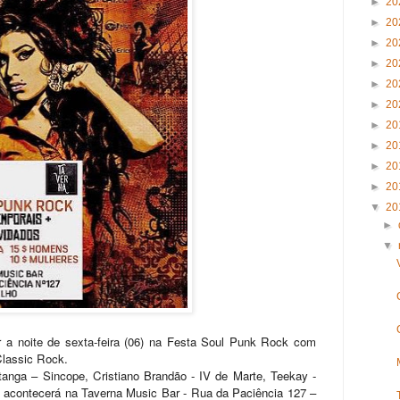
►
20
►
20
►
20
►
20
►
20
►
20
►
20
►
20
►
20
►
20
▼
20
►
▼
 a noite de sexta-feira (06) na Festa Soul Punk Rock com
Classic Rock.
nga – Sincope, Cristiano Brandão - IV de Marte, Teekay -
 acontecerá na Taverna Music Bar - Rua da Paciência 127 –