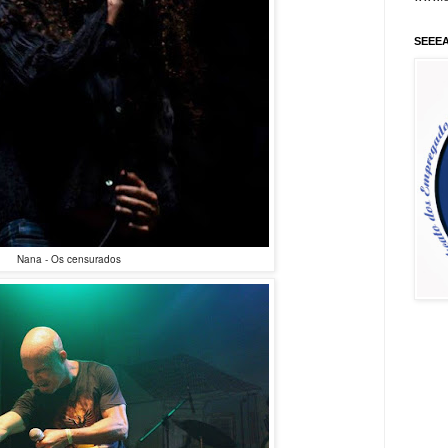
SEEE
Nana - Os censurados