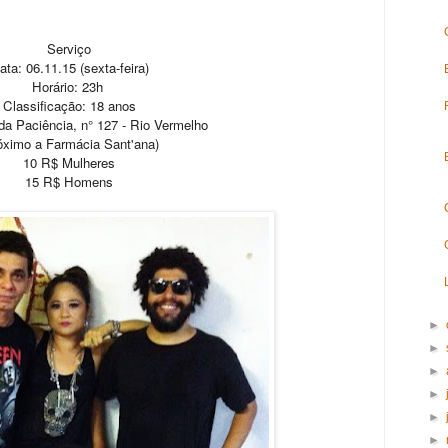
Serviço
ata: 06.11.15 (sexta-feira)
Horário: 23h
Classificação: 18 anos
da Paciência, n° 127 - Rio Vermelho
óximo a Farmácia Sant'ana)
10 R$ Mulheres
15 R$ Homens
►
►
►
►
►
►