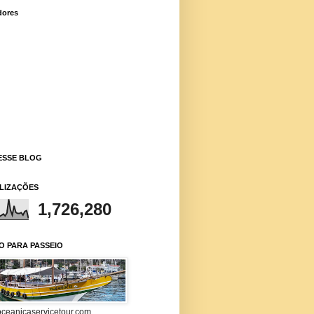
dores
ESSE BLOG
ALIZAÇÕES
1,726,280
O PARA PASSEIO
ceanicaservicetour.com