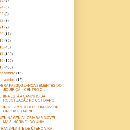
25
(2)
24
(6)
23
(3)
22
(8)
21
(2)
20
(17)
19
(39)
18
(45)
17
(130)
16
(196)
15
(408)
dezembro
(15)
novembro
(12)
VERA PASSOS LANÇA SEMENTES DO
JIQUIRIÇÁ – CENTRO C...
CHINA ESTÁ A CAMINHO DA
ROBOTIZAÇÃO NO COTIDIANO
CONHEÇA A MULHER COM A MAIOR
LÍNGUA DO MUNDO
MENINA GENIAL CRIA BAR MÓVEL
MAIS INCRÍVEL DO UNIV...
TRANSPLANTE DE ÚTERO VIRA