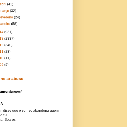
abril
(41)
março
(32)
fevereiro
(24)
janeiro
(58)
14
(931)
13
(2337)
12
(340)
11
(23)
10
(11)
09
(5)
nciar abuso
//meeraky.com/
GA
m disse que o sorriso abandona quem
sas?!
ar Soares