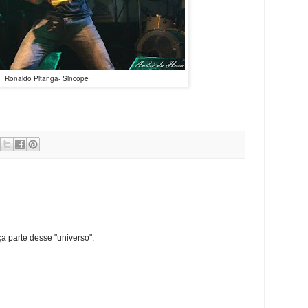
Ronaldo Pitanga- Sincope
ça parte desse "universo".