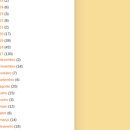
25
(2)
24
(6)
23
(3)
22
(8)
21
(2)
20
(17)
19
(39)
18
(45)
17
(130)
dezembro
(2)
novembro
(18)
outubro
(7)
setembro
(4)
agosto
(20)
julho
(15)
junho
(3)
maio
(12)
abril
(6)
março
(14)
fevereiro
(18)