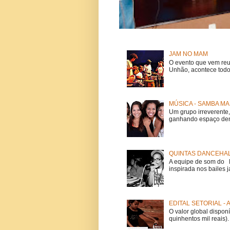
JAM NO MAM
O evento que vem reu
Unhão, acontece todo
MÚSICA - SAMBA MA
Um grupo irreverent
ganhando espaço dent
QUINTAS DANCEHAL
A equipe de som do Mi
inspirada nos bailes j
EDITAL SETORIAL -
O valor global dispon
quinhentos mil reais).