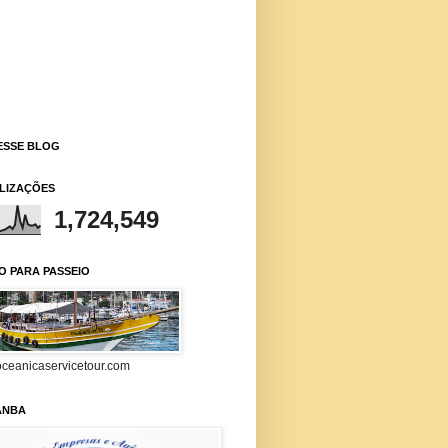
ESSE BLOG
ALIZAÇÕES
1,724,549
O PARA PASSEIO
ceanicaservicetour.com
ANBA