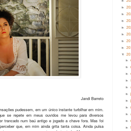
►
20
►
20
►
20
►
20
►
20
►
20
►
20
►
20
▼
20
►
►
►
►
►
►
Jandi Barreto
►
►
nsações pudessem, em um único instante turbilhar em mim.
►
e se repete em meus ouvidos me levou para diversos
r trancado num baú antigo e jogado a chave fora. Mas foi
►
erceber que, em mim ainda grita tanta coisa. Ainda pulsa
►