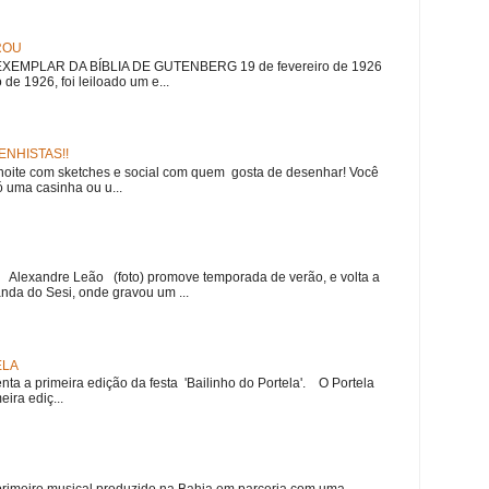
ROU
EMPLAR DA BÍBLIA DE GUTENBERG 19 de fevereiro de 1926
 de 1926, foi leiloado um e...
NHISTAS!!
noite com sketches e social com quem gosta de desenhar! Você
 uma casinha ou u...
r Alexandre Leão (foto) promove temporada de verão, e volta a
nda do Sesi, onde gravou um ...
ELA
nta a primeira edição da festa 'Bailinho do Portela'. O Portela
ira ediç...
meiro musical produzido na Bahia em parceria com uma