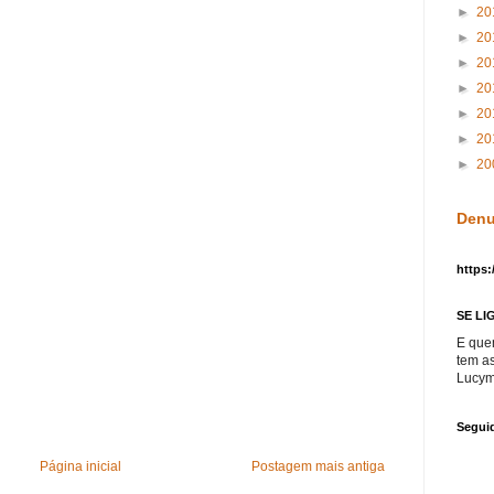
►
20
►
20
►
20
►
20
►
20
►
20
►
20
Denu
https:
SE LI
E que
tem a
Lucym
Segui
Página inicial
Postagem mais antiga