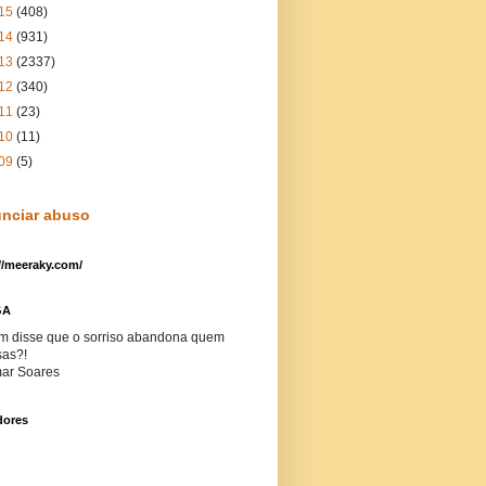
15
(408)
14
(931)
13
(2337)
12
(340)
11
(23)
10
(11)
09
(5)
nciar abuso
//meeraky.com/
GA
m disse que o sorriso abandona quem
sas?!
ar Soares
dores