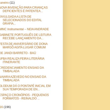
janeiro
(11)
NOVA INVENÇÃO PARA CRIANÇAS
DEFICIENTES É PATENTEA...
DIVULGADA A LISTA DE
SELECIONADOS DO EDITAL
GRAFIA...
MINC Instrumental – NEIA ANDRADE
GABINETE PORTUGUÊS DE LEITURA
RECEBE LANÇAMENTO DA...
FESTA DE ANIVERSÁRIO DE DONA
MARGÔ AGITA LUGAR COMUM
DE JANDI BARRETO - BAÚ
UFBA REALIZA FEIRA LITERÁRIA
ITINERANTE
CREDENCIAMENTO ENSAIO DA
TIMBALADA
NAIARA AZEVEDO NO ENSAIO DA
TIMBALADA
OLODUM DÁ O PONTAPÉ INICIAL EM
SUA TEMPORADA DE EN...
ESPAÇO CRONÓPIOS - PEQUENOS
FORMATOS - REINALDO ...
16
(196)