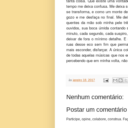
tanta coisa. Que existe uma vonta
tempo me deixa confusa. Me deixa 
se transforma, e como um monte de
gozo e me desfaça no final. Me de
quentes da mão sob minha pele trê
ouvidos, sua boca úmida contando 
minuto, cada segundo, cada suspiro,
deixar de fora o mínimo detalhe. E 
ruas desse eco sem fim que perma
mais esconder, disfarçar. A única c
de todas aquelas músicas que nos e
percebendo que em minha volta, não 
às
janeiro 18, 2017
Nenhum comentário:
Postar um comentário
Participe, opine, colabore, construa. Fa