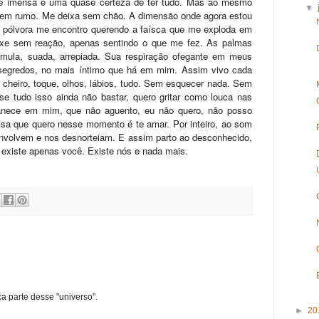
de imensa e uma quase certeza de ter tudo. Mas ao mesmo
▼
sem rumo. Me deixa sem chão. A dimensão onde agora estou
 pólvora me encontro querendo a faísca que me exploda em
ixe sem reação, apenas sentindo o que me fez. As palmas
mula, suada, arrepiada. Sua respiração ofegante em meus
segredos, no mais íntimo que há em mim. Assim vivo cada
 cheiro, toque, olhos, lábios, tudo. Sem esquecer nada. Sem
se tudo isso ainda não bastar, quero gritar como louca nas
nece em mim, que não aguento, eu não quero, não posso
oisa que quero nesse momento é te amar. Por inteiro, ao som
nvolvem e nos desnorteiam. E assim parto ao desconhecido,
existe apenas você. Existe nós e nada mais.
ça parte desse "universo".
►
20