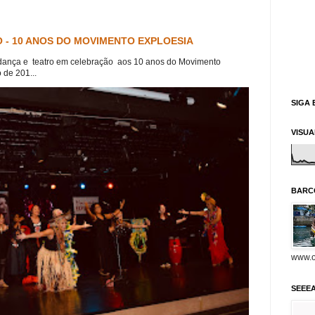
 - 10 ANOS DO MOVIMENTO EXPLOESIA
dança e teatro em celebração aos 10 anos do Movimento
 de 201...
SIGA 
VISU
BARC
www.o
SEEE