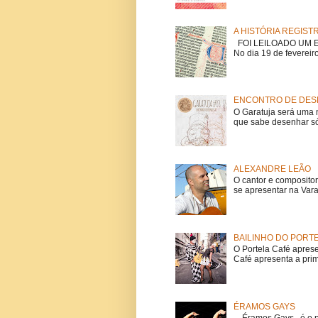
A HISTÓRIA REGIST
FOI LEILOADO UM EX
No dia 19 de fevereiro
ENCONTRO DE DESE
O Garatuja será uma 
que sabe desenhar só
ALEXANDRE LEÃO
O cantor e composito
se apresentar na Vara
BAILINHO DO PORT
O Portela Café aprese
Café apresenta a prime
ÉRAMOS GAYS
Éramos Gays é o pri