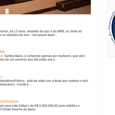
nindo, há 13 anos, amantes do jazz e da MPB, no Solar do
s os sábados do ano, com pausa apen...
RIA
e, o Samba Maria é composto apenas por mulheres, que vem
ro de um universo que até então era s...
L -
nistéreoPúblico está de volta com a festa que celebra o vinil,
amaicanos. A noite é ...
 AUDIOVISUAL
ível para este Edital é de R$ 6.500.000,00 (seis milhões e
 O limite máximo de apoio ...