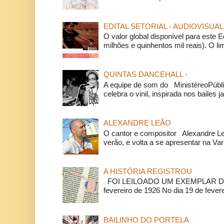
EDITAL SETORIAL - AUDIOVISUAL
O valor global disponível para este E
milhões e quinhentos mil reais). O li
QUINTAS DANCEHALL -
A equipe de som do MinistéreoPúbli
celebra o vinil, inspirada nos bailes j
ALEXANDRE LEÃO
O cantor e compositor Alexandre L
verão, e volta a se apresentar na Va
A HISTÓRIA REGISTROU
FOI LEILOADO UM EXEMPLAR DA
fevereiro de 1926 No dia 19 de feverei
BAILINHO DO PORTELA