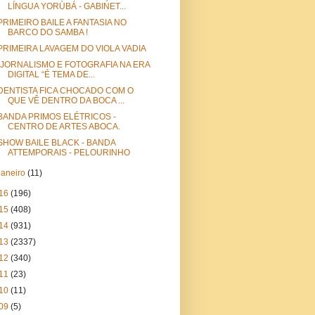
LÍNGUA YORÙBÁ - GABINET...
PRIMEIRO BAILE A FANTASIA NO
BARCO DO SAMBA !
PRIMEIRA LAVAGEM DO VIOLA VADIA
“JORNALISMO E FOTOGRAFIA NA ERA
DIGITAL “É TEMA DE...
DENTISTA FICA CHOCADO COM O
QUE VÊ DENTRO DA BOCA ...
BANDA PRIMOS ELÉTRICOS -
CENTRO DE ARTES ABOCA.
SHOW BAILE BLACK - BANDA
ATTEMPORAIS - PELOURINHO
janeiro
(11)
16
(196)
15
(408)
14
(931)
13
(2337)
12
(340)
11
(23)
10
(11)
09
(5)