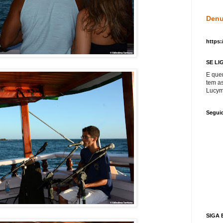
Denu
https:
SE LI
E que
tem a
Lucym
Segui
SIGA 