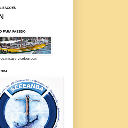
ALIZAÇÕES
N
O PARA PASSEIO
ceanicaservicetour.com
ANBA