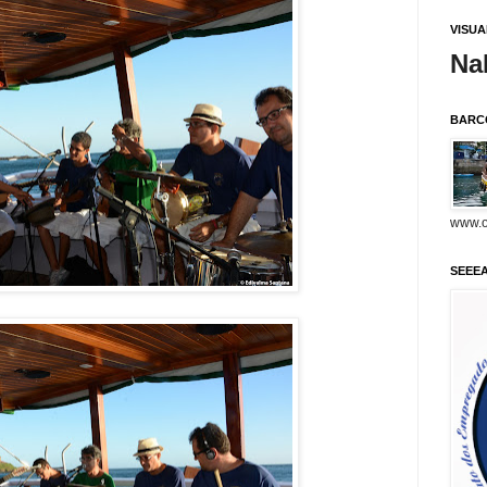
VISU
Na
BARC
www.o
SEEE