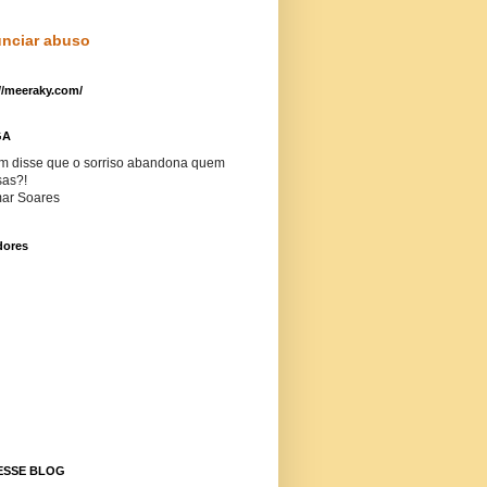
nciar abuso
//meeraky.com/
GA
m disse que o sorriso abandona quem
sas?!
ar Soares
dores
ESSE BLOG