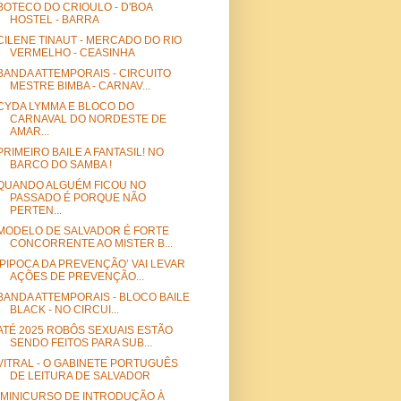
BOTECO DO CRIOULO - D'BOA
HOSTEL - BARRA
CILENE TINAUT - MERCADO DO RIO
VERMELHO - CEASINHA
BANDA ATTEMPORAIS - CIRCUITO
MESTRE BIMBA - CARNAV...
CYDA LYMMA E BLOCO DO
CARNAVAL DO NORDESTE DE
AMAR...
PRIMEIRO BAILE A FANTASIL! NO
BARCO DO SAMBA !
QUANDO ALGUÉM FICOU NO
PASSADO É PORQUE NÃO
PERTEN...
MODELO DE SALVADOR É FORTE
CONCORRENTE AO MISTER B...
‘PIPOCA DA PREVENÇÃO’ VAI LEVAR
AÇÕES DE PREVENÇÃO...
BANDA ATTEMPORAIS - BLOCO BAILE
BLACK - NO CIRCUI...
ATÉ 2025 ROBÔS SEXUAIS ESTÃO
SENDO FEITOS PARA SUB...
VITRAL - O GABINETE PORTUGUÊS
DE LEITURA DE SALVADOR
“MINICURSO DE INTRODUÇÃO À