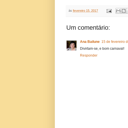
às
fevereiro 15, 2017
Um comentário:
Ana Bailune
15 de fevereiro 
Divirtam-se, e bom carnaval!
Responder