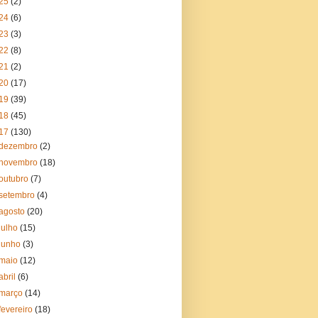
25
(2)
24
(6)
23
(3)
22
(8)
21
(2)
20
(17)
19
(39)
18
(45)
17
(130)
dezembro
(2)
novembro
(18)
outubro
(7)
setembro
(4)
agosto
(20)
julho
(15)
junho
(3)
maio
(12)
abril
(6)
março
(14)
fevereiro
(18)