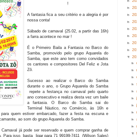
►
20
!
►
20
A fantasia fica a seu critério e a alegria é por
►
20
nossa conta!
►
20
►
20
Sábado de carnaval (25.02, a partir das 16h)
►
20
a farra acontece no mar !
►
20
É o Primeiro Baila a Fantasia no Barco do
►
20
Samba, promovido pelo grupo Aquarela do
▼
20
Samba, que este ano tem como convidados
►
os cantores e compositores Del Feliz e Jota
Zô.
►
►
Sucesso ao realizar o Barco do Samba
►
durante o ano, o Grupo Aquarela do Samba
►
repete a festança no carnaval pelo quarto
ano consecutivo e realiza desta vez um baile
►
a fantasia. O Barco do Samba sai do
►
Terminal Náutico, no Comércio, às 16h e
►
o para quem estiver embarcado, fazer a festa na escuna e
 camarote, ao som do grupo Aquarela do Samba.
►
►
o Carnaval já pode ser reservado e quem comprar ganha de
▼
. Para isso, basta ligar para 71 99199-7411 (Wilson Sales)