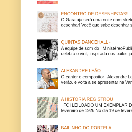
ENCONTRO DE DESENHISTAS!!
O Garatuja será uma noite com ske
desenhar! Você que sabe desenhar s
QUINTAS DANCEHALL -
A equipe de som do MinistéreoPúbli
celebra o vinil, inspirada nos bailes j
ALEXANDRE LEÃO
O cantor e compositor Alexandre L
verão, e volta a se apresentar na Va
A HISTÓRIA REGISTROU
FOI LEILOADO UM EXEMPLAR DA
fevereiro de 1926 No dia 19 de feverei
BAILINHO DO PORTELA