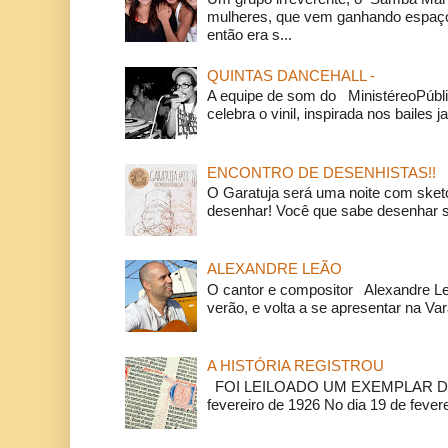
mulheres, que vem ganhando espaço
então era s...
QUINTAS DANCEHALL -
A equipe de som do MinistéreoPúbli
celebra o vinil, inspirada nos bailes j
ENCONTRO DE DESENHISTAS!!
O Garatuja será uma noite com ske
desenhar! Você que sabe desenhar s
ALEXANDRE LEÃO
O cantor e compositor Alexandre L
verão, e volta a se apresentar na Va
A HISTÓRIA REGISTROU
FOI LEILOADO UM EXEMPLAR DA
fevereiro de 1926 No dia 19 de feverei