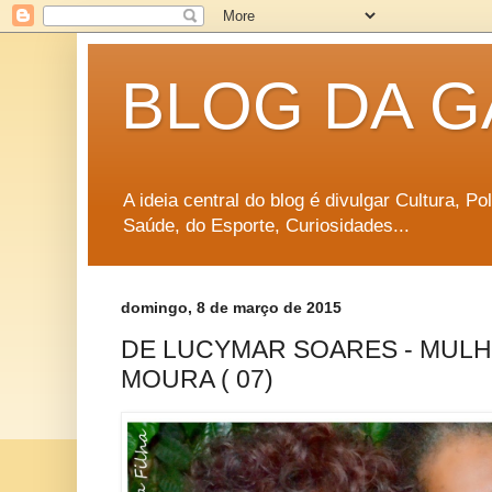
BLOG DA G
A ideia central do blog é divulgar Cultura, P
Saúde, do Esporte, Curiosidades...
domingo, 8 de março de 2015
DE LUCYMAR SOARES - MULH
MOURA ( 07)