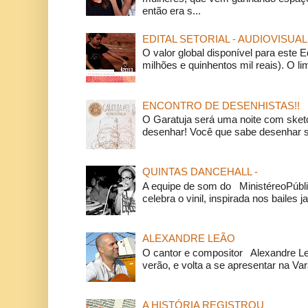
então era s...
EDITAL SETORIAL - AUDIOVISUAL
O valor global disponível para este E
milhões e quinhentos mil reais). O li
ENCONTRO DE DESENHISTAS!!
O Garatuja será uma noite com ske
desenhar! Você que sabe desenhar s
QUINTAS DANCEHALL -
A equipe de som do MinistéreoPúbli
celebra o vinil, inspirada nos bailes j
ALEXANDRE LEÃO
O cantor e compositor Alexandre L
verão, e volta a se apresentar na Va
A HISTÓRIA REGISTROU