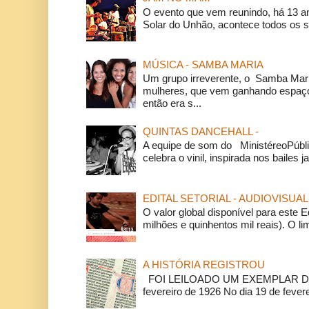
O evento que vem reunindo, há 13 a
Solar do Unhão, acontece todos os 
MÚSICA - SAMBA MARIA
Um grupo irreverente, o Samba Mar
mulheres, que vem ganhando espaço
então era s...
QUINTAS DANCEHALL -
A equipe de som do MinistéreoPúbli
celebra o vinil, inspirada nos bailes j
EDITAL SETORIAL - AUDIOVISUAL
O valor global disponível para este E
milhões e quinhentos mil reais). O li
A HISTÓRIA REGISTROU
FOI LEILOADO UM EXEMPLAR DA
fevereiro de 1926 No dia 19 de feverei