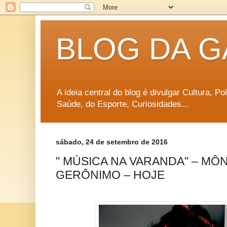
BLOG DA G
A ideia central do blog é divulgar Cultura, P
Saúde, do Esporte, Curiosidades...
sábado, 24 de setembro de 2016
" MÚSICA NA VARANDA" – MÔN
GERÔNIMO – HOJE