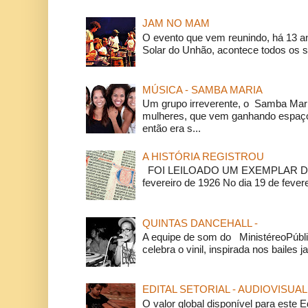
JAM NO MAM
O evento que vem reunindo, há 13 a
Solar do Unhão, acontece todos os 
MÚSICA - SAMBA MARIA
Um grupo irreverente, o Samba Mar
mulheres, que vem ganhando espaço
então era s...
A HISTÓRIA REGISTROU
FOI LEILOADO UM EXEMPLAR DA
fevereiro de 1926 No dia 19 de feverei
QUINTAS DANCEHALL -
A equipe de som do MinistéreoPúbli
celebra o vinil, inspirada nos bailes j
EDITAL SETORIAL - AUDIOVISUAL
O valor global disponível para este E