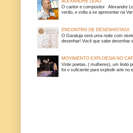
ALEXANDRE LEÃO
O cantor e compositor Alexandre L
verão, e volta a se apresentar na Va
ENCONTRO DE DESENHISTAS!!
O Garatuja será uma noite com ske
desenhar! Você que sabe desenhar s
MOVIMENTO EXPLOESIA NO CAF
Vinte poetas, ( mulheres), um lindo p
foi o suficiente para explodir arte no