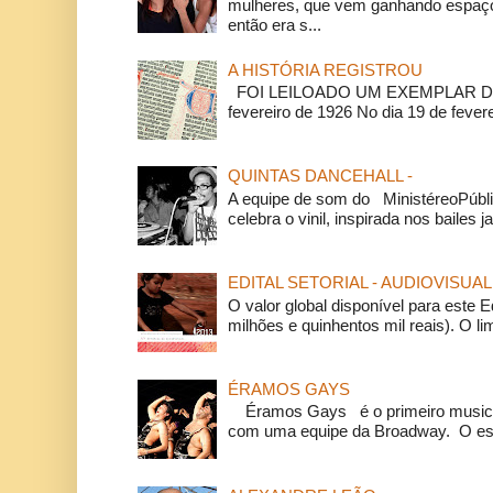
mulheres, que vem ganhando espaço
então era s...
A HISTÓRIA REGISTROU
FOI LEILOADO UM EXEMPLAR DA
fevereiro de 1926 No dia 19 de feverei
QUINTAS DANCEHALL -
A equipe de som do MinistéreoPúbli
celebra o vinil, inspirada nos bailes j
EDITAL SETORIAL - AUDIOVISUAL
O valor global disponível para este E
milhões e quinhentos mil reais). O li
ÉRAMOS GAYS
Éramos Gays é o primeiro musical
com uma equipe da Broadway. O espe