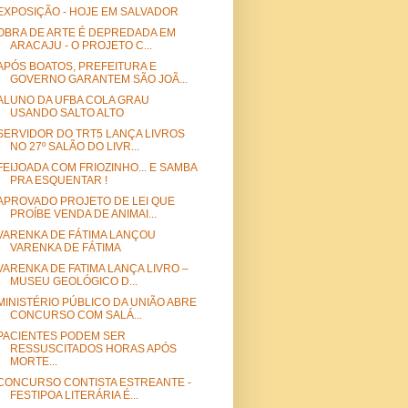
EXPOSIÇÃO - HOJE EM SALVADOR
OBRA DE ARTE É DEPREDADA EM
ARACAJU - O PROJETO C...
APÓS BOATOS, PREFEITURA E
GOVERNO GARANTEM SÃO JOÃ...
ALUNO DA UFBA COLA GRAU
USANDO SALTO ALTO
SERVIDOR DO TRT5 LANÇA LIVROS
NO 27º SALÃO DO LIVR...
FEIJOADA COM FRIOZINHO... E SAMBA
PRA ESQUENTAR !
APROVADO PROJETO DE LEI QUE
PROÍBE VENDA DE ANIMAI...
VARENKA DE FÁTIMA LANÇOU
VARENKA DE FÁTIMA
VARENKA DE FATIMA LANÇA LIVRO –
MUSEU GEOLÓGICO D...
MINISTÉRIO PÚBLICO DA UNIÃO ABRE
CONCURSO COM SALÁ...
PACIENTES PODEM SER
RESSUSCITADOS HORAS APÓS
MORTE...
CONCURSO CONTISTA ESTREANTE -
FESTIPOA LITERÁRIA É...