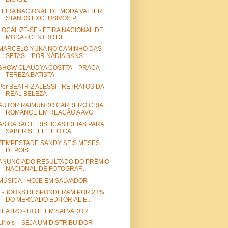
FEIRA NACIONAL DE MODA VAI TER
STANDS EXCLUSIVOS P...
LOCALIZE-SE - FEIRA NACIONAL DE
MODA - CENTRO DE...
MARCELO YUKA NO CAMINHO DAS
SETAS – POR NÁDIA SANS
SHOW CLAUDYA COSTTA – PRAÇA
TEREZA BATISTA
Por BEATRIZ ALESSI - RETRATOS DA
REAL BELEZA
AUTOR RAIMUNDO CARRERO CRIA
ROMANCE EM REAÇÃO A AVC
AS CARACTERÍSTICAS IDEIAS PARA
SABER SE ELE É O CA...
TEMPESTADE SANDY SEIS MESES
DEPOIS
ANUNCIADO RESULTADO DO PRÊMIO
NACIONAL DE FOTOGRAF...
MÚSICA - HOJE EM SALVADOR
E-BOOKS RESPONDERAM POR 23%
DO MERCADO EDITORIAL E...
TEATRO - HOJE EM SALVADOR
Lirio’s – SEJA UM DISTRIBUIDOR