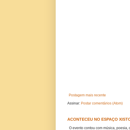
Postagem mais recente
Assinar:
Postar comentários (Atom)
ACONTECEU NO ESPAÇO XISTO
O evento contou com música, poesia, 