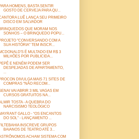
PARA HOMENS, BASTA SENTIR
GOSTO DE CERVEJA PARA QU...
CANTORA LUÊ LANÇA SEU PRIMEIRO
DISCO EM SALVADOR
BRINQUEDOS QUE MORAM NOS
SONHOS – O BRINQUEDO POPU...
PROJETO "CONVERSANDO COM A
SUA HISTÓRIA" TEM INSCR...
MCDONALD'S É MULTADO EM R$ 3
MILHÕES POR PUBLICIDA...
PEPÊ E NENÉM PODEM SER
DESPEJADAS DE APARTAMENTO,
...
PROCON DIVULGA MAIS 71 SITES DE
COMPRAS "NÃO RECOM...
SENAI VAI ABRIR 3 MIL VAGAS EM
CURSOS GRATUITOS NA...
ALMIR TOSTA - A QUEBRA DO
NARCISISMO TEOLÓGICO
MAYRANT GALLO - “OS ENCANTOS
DO SOL” - LANÇAMENTO ...
FILTEBAHIA INSCREVE GRUPOS
BAIANOS DE TEATRO ATÉ 3...
ASTRÔNOMOS ACHAM SISTEMA COM