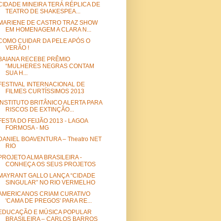
CIDADE MINEIRA TERÁ RÉPLICA DE
TEATRO DE SHAKESPEA...
MARIENE DE CASTRO TRAZ SHOW
EM HOMENAGEM A CLARA N...
COMO CUIDAR DA PELE APÓS O
VERÃO !
BAIANA RECEBE PRÊMIO
“MULHERES NEGRAS CONTAM
SUA H...
FESTIVAL INTERNACIONAL DE
FILMES CURTÍSSIMOS 2013
INSTITUTO BRITÂNICO ALERTA PARA
RISCOS DE EXTINÇÃO...
FESTA DO FEIJÃO 2013 - LAGOA
FORMOSA - MG
DANIEL BOAVENTURA – Theatro NET
RIO
PROJETO ALMA BRASILEIRA -
CONHEÇA OS SEUS PROJETOS
MAYRANT GALLO LANÇA “CIDADE
SINGULAR” NO RIO VERMELHO
AMERICANOS CRIAM CURATIVO
'CAMA DE PREGOS' PARA RE...
EDUCAÇÃO E MÚSICA POPULAR
BRASILEIRA – CARLOS BARROS