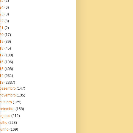
25
(2)
24
(6)
23
(3)
22
(8)
21
(2)
20
(17)
19
(39)
18
(45)
17
(130)
16
(196)
15
(408)
14
(931)
13
(2337)
dezembro
(147)
novembro
(135)
outubro
(125)
setembro
(158)
agosto
(212)
julho
(228)
junho
(169)