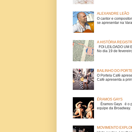
ALEXANDRE LEÃO
O cantor e composito
se apresentar na Vara
A HISTÓRIA REGIST
FOI LEILOADO UM EX
No dia 19 de fevereiro
BAILINHO DO PORT
O Portela Café aprese
Café apresenta a prime
ÉRAMOS GAYS
Éramos Gays é o pri
equipe da Broadway. O
MOVIMENTO EXPLOE