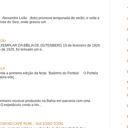
r Alexandre Leão (foto) promove temporada de verão, e volta a
nda do Sesi, onde gravou um ...
ROU
EMPLAR DA BÍBLIA DE GUTENBERG 19 de fevereiro de 1926
 de 1926, foi leiloado um e...
ELA
nta a primeira edição da festa 'Bailinho do Portela'. O Portela
ira ediç...
meiro musical produzido na Bahia em parceria com uma
 espetáculo conta a his...
SIA NO CAFÉ RUBI – SUCESSO TOTAL