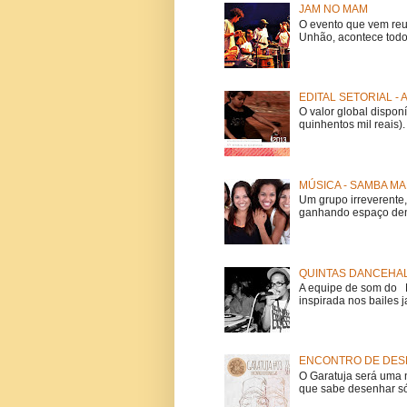
JAM NO MAM
O evento que vem reu
Unhão, acontece todo
EDITAL SETORIAL -
O valor global dispon
quinhentos mil reais).
MÚSICA - SAMBA MA
Um grupo irreverent
ganhando espaço dent
QUINTAS DANCEHAL
A equipe de som do Mi
inspirada nos bailes j
ENCONTRO DE DESE
O Garatuja será uma 
que sabe desenhar só