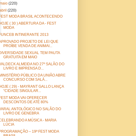
maio
(220)
abril
(220)
FEST MODA BRASIL ACONTECENDO
HOJE ( 30 ) ABERTURA DA - FEST
MODA
FUNCEB INTINERANTE 2013
APROVADO PROJETO DE LEI QUE
PROÍBE VENDA DE ANIMAI...
DIVERSIDADE SEXUAL TEM PAUTA
GRATUITA EM MAIO
VALDECK ALMEIDA NO 27º SALÃO DO
LIVRO E IMPRENSA D...
MINISTÉRIO PÚBLICO DA UNIÃO ABRE
CONCURSO COM SALÁ...
HOJE ( 29) - MAYRANT GALLO LANÇA
“CIDADE SINGULAR...
FEST MODA VAI OFERECER
DESCONTOS DE ATÉ 80%
VARAL ANTOLÓGICO NO SALÃO DO
LIVRO DE GENEBRA
CELEBRANDO A MÚSICA - MARIA
LÚCIA
PROGRAMAÇÃO – 19ª FEST MODA
BRASIL