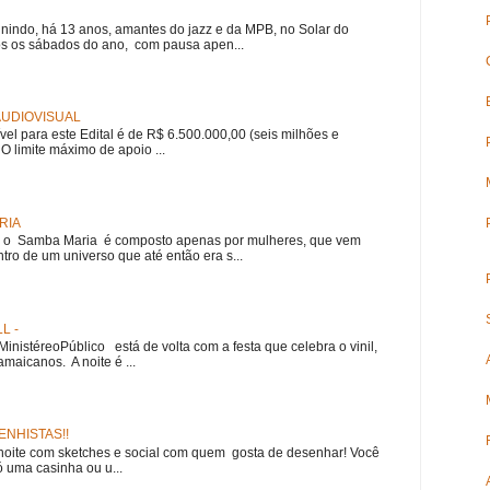
nindo, há 13 anos, amantes do jazz e da MPB, no Solar do
s os sábados do ano, com pausa apen...
 AUDIOVISUAL
ível para este Edital é de R$ 6.500.000,00 (seis milhões e
 O limite máximo de apoio ...
RIA
e, o Samba Maria é composto apenas por mulheres, que vem
ro de um universo que até então era s...
L -
nistéreoPúblico está de volta com a festa que celebra o vinil,
amaicanos. A noite é ...
NHISTAS!!
noite com sketches e social com quem gosta de desenhar! Você
 uma casinha ou u...