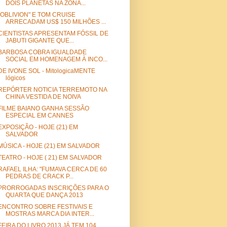
DOIS PLANETAS NA ZONA...
"OBLIVION" E TOM CRUISE
ARRECADAM US$ 150 MILHÕES ...
CIENTISTAS APRESENTAM FÓSSIL DE
JABUTI GIGANTE QUE...
BARBOSA COBRA IGUALDADE
SOCIAL EM HOMENAGEM À INCO...
DE IVONE SOL - MitologicaMENTE
lógicos
REPÓRTER NOTICIA TERREMOTO NA
CHINA VESTIDA DE NOIVA
FILME BAIANO GANHA SESSÃO
ESPECIAL EM CANNES
EXPOSIÇÃO - HOJE (21) EM
SALVADOR
MÚSICA - HOJE (21) EM SALVADOR
TEATRO - HOJE ( 21) EM SALVADOR
RAFAEL ILHA: "FUMAVA CERCA DE 60
PEDRAS DE CRACK P...
PRORROGADAS INSCRIÇÕES PARA O
QUARTA QUE DANÇA 2013
ENCONTRO SOBRE FESTIVAIS E
MOSTRAS MARCA DIA INTER...
FEIRA DO LIVRO 2013 JÁ TEM 104