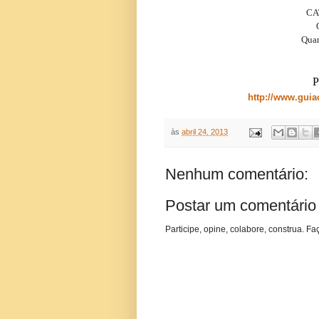
CA
Qua
P
http://www.guia
às
abril 24, 2013
Nenhum comentário:
Postar um comentário
Participe, opine, colabore, construa. Fa