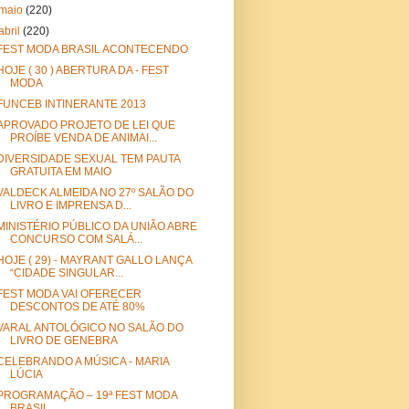
maio
(220)
abril
(220)
FEST MODA BRASIL ACONTECENDO
HOJE ( 30 ) ABERTURA DA - FEST
MODA
FUNCEB INTINERANTE 2013
APROVADO PROJETO DE LEI QUE
PROÍBE VENDA DE ANIMAI...
DIVERSIDADE SEXUAL TEM PAUTA
GRATUITA EM MAIO
VALDECK ALMEIDA NO 27º SALÃO DO
LIVRO E IMPRENSA D...
MINISTÉRIO PÚBLICO DA UNIÃO ABRE
CONCURSO COM SALÁ...
HOJE ( 29) - MAYRANT GALLO LANÇA
“CIDADE SINGULAR...
FEST MODA VAI OFERECER
DESCONTOS DE ATÉ 80%
VARAL ANTOLÓGICO NO SALÃO DO
LIVRO DE GENEBRA
CELEBRANDO A MÚSICA - MARIA
LÚCIA
PROGRAMAÇÃO – 19ª FEST MODA
BRASIL