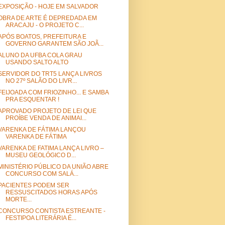
EXPOSIÇÃO - HOJE EM SALVADOR
OBRA DE ARTE É DEPREDADA EM
ARACAJU - O PROJETO C...
APÓS BOATOS, PREFEITURA E
GOVERNO GARANTEM SÃO JOÃ...
ALUNO DA UFBA COLA GRAU
USANDO SALTO ALTO
SERVIDOR DO TRT5 LANÇA LIVROS
NO 27º SALÃO DO LIVR...
FEIJOADA COM FRIOZINHO... E SAMBA
PRA ESQUENTAR !
APROVADO PROJETO DE LEI QUE
PROÍBE VENDA DE ANIMAI...
VARENKA DE FÁTIMA LANÇOU
VARENKA DE FÁTIMA
VARENKA DE FATIMA LANÇA LIVRO –
MUSEU GEOLÓGICO D...
MINISTÉRIO PÚBLICO DA UNIÃO ABRE
CONCURSO COM SALÁ...
PACIENTES PODEM SER
RESSUSCITADOS HORAS APÓS
MORTE...
CONCURSO CONTISTA ESTREANTE -
FESTIPOA LITERÁRIA É...