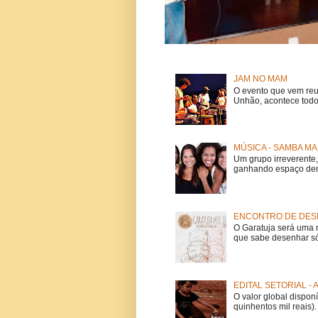
JAM NO MAM
O evento que vem reu
Unhão, acontece todo
MÚSICA - SAMBA MA
Um grupo irreverent
ganhando espaço dent
ENCONTRO DE DESE
O Garatuja será uma 
que sabe desenhar só
EDITAL SETORIAL -
O valor global dispon
quinhentos mil reais).