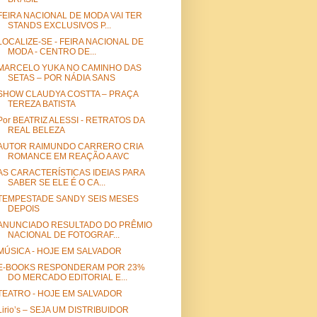
FEIRA NACIONAL DE MODA VAI TER
STANDS EXCLUSIVOS P...
LOCALIZE-SE - FEIRA NACIONAL DE
MODA - CENTRO DE...
MARCELO YUKA NO CAMINHO DAS
SETAS – POR NÁDIA SANS
SHOW CLAUDYA COSTTA – PRAÇA
TEREZA BATISTA
Por BEATRIZ ALESSI - RETRATOS DA
REAL BELEZA
AUTOR RAIMUNDO CARRERO CRIA
ROMANCE EM REAÇÃO A AVC
AS CARACTERÍSTICAS IDEIAS PARA
SABER SE ELE É O CA...
TEMPESTADE SANDY SEIS MESES
DEPOIS
ANUNCIADO RESULTADO DO PRÊMIO
NACIONAL DE FOTOGRAF...
MÚSICA - HOJE EM SALVADOR
E-BOOKS RESPONDERAM POR 23%
DO MERCADO EDITORIAL E...
TEATRO - HOJE EM SALVADOR
Lirio’s – SEJA UM DISTRIBUIDOR