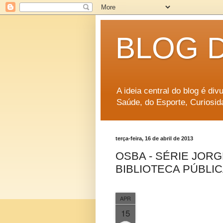
BLOG 
A ideia central do blog é di
Saúde, do Esporte, Curiosid
terça-feira, 16 de abril de 2013
OSBA - SÉRIE JOR
BIBLIOTECA PÚBLI
APR
15