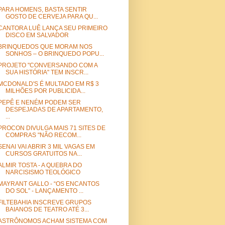
PARA HOMENS, BASTA SENTIR
GOSTO DE CERVEJA PARA QU...
CANTORA LUÊ LANÇA SEU PRIMEIRO
DISCO EM SALVADOR
BRINQUEDOS QUE MORAM NOS
SONHOS – O BRINQUEDO POPU...
PROJETO "CONVERSANDO COM A
SUA HISTÓRIA" TEM INSCR...
MCDONALD'S É MULTADO EM R$ 3
MILHÕES POR PUBLICIDA...
PEPÊ E NENÉM PODEM SER
DESPEJADAS DE APARTAMENTO,
...
PROCON DIVULGA MAIS 71 SITES DE
COMPRAS "NÃO RECOM...
SENAI VAI ABRIR 3 MIL VAGAS EM
CURSOS GRATUITOS NA...
ALMIR TOSTA - A QUEBRA DO
NARCISISMO TEOLÓGICO
MAYRANT GALLO - “OS ENCANTOS
DO SOL” - LANÇAMENTO ...
FILTEBAHIA INSCREVE GRUPOS
BAIANOS DE TEATRO ATÉ 3...
ASTRÔNOMOS ACHAM SISTEMA COM