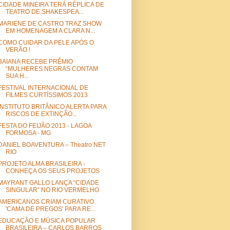
CIDADE MINEIRA TERÁ RÉPLICA DE
TEATRO DE SHAKESPEA...
MARIENE DE CASTRO TRAZ SHOW
EM HOMENAGEM A CLARA N...
COMO CUIDAR DA PELE APÓS O
VERÃO !
BAIANA RECEBE PRÊMIO
“MULHERES NEGRAS CONTAM
SUA H...
FESTIVAL INTERNACIONAL DE
FILMES CURTÍSSIMOS 2013
INSTITUTO BRITÂNICO ALERTA PARA
RISCOS DE EXTINÇÃO...
FESTA DO FEIJÃO 2013 - LAGOA
FORMOSA - MG
DANIEL BOAVENTURA – Theatro NET
RIO
PROJETO ALMA BRASILEIRA -
CONHEÇA OS SEUS PROJETOS
MAYRANT GALLO LANÇA “CIDADE
SINGULAR” NO RIO VERMELHO
AMERICANOS CRIAM CURATIVO
'CAMA DE PREGOS' PARA RE...
EDUCAÇÃO E MÚSICA POPULAR
BRASILEIRA – CARLOS BARROS