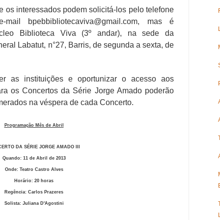
e os interessados podem solicitá-los pelo telefone
 e-mail
bpebbibliotecaviva@gmail.com
, mas é
úcleo Biblioteca Viva (3º andar), na sede da
eral Labatut, n°27, Barris, de segunda a sexta, de
 as instituições e oportunizar o acesso aos
para os Concertos da Série Jorge Amado poderão
umerados na véspera de cada Concerto.
Programação Mês de Abril
ERTO DA SÉRIE JORGE AMADO III
Quando: 11 de Abril de 2013
Onde: Teatro Castro Alves
Horário: 20 horas
Regência: Carlos Prazeres
Solista: Juliana D'Agostini