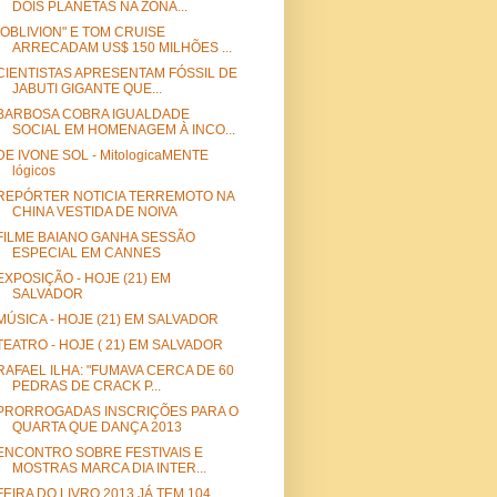
DOIS PLANETAS NA ZONA...
"OBLIVION" E TOM CRUISE
ARRECADAM US$ 150 MILHÕES ...
CIENTISTAS APRESENTAM FÓSSIL DE
JABUTI GIGANTE QUE...
BARBOSA COBRA IGUALDADE
SOCIAL EM HOMENAGEM À INCO...
DE IVONE SOL - MitologicaMENTE
lógicos
REPÓRTER NOTICIA TERREMOTO NA
CHINA VESTIDA DE NOIVA
FILME BAIANO GANHA SESSÃO
ESPECIAL EM CANNES
EXPOSIÇÃO - HOJE (21) EM
SALVADOR
MÚSICA - HOJE (21) EM SALVADOR
TEATRO - HOJE ( 21) EM SALVADOR
RAFAEL ILHA: "FUMAVA CERCA DE 60
PEDRAS DE CRACK P...
PRORROGADAS INSCRIÇÕES PARA O
QUARTA QUE DANÇA 2013
ENCONTRO SOBRE FESTIVAIS E
MOSTRAS MARCA DIA INTER...
FEIRA DO LIVRO 2013 JÁ TEM 104