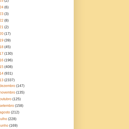
25
(2)
24
(6)
23
(3)
22
(8)
21
(2)
20
(17)
19
(39)
18
(45)
17
(130)
16
(196)
15
(408)
14
(931)
13
(2337)
dezembro
(147)
novembro
(135)
outubro
(125)
setembro
(158)
agosto
(212)
julho
(228)
junho
(169)