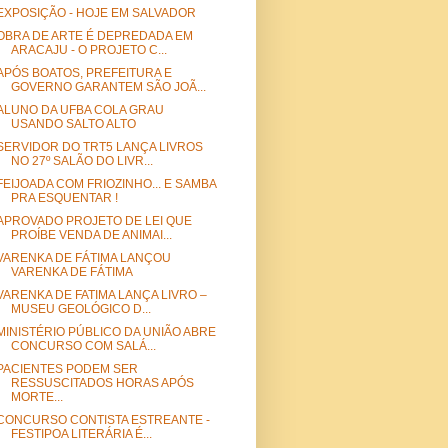
EXPOSIÇÃO - HOJE EM SALVADOR
OBRA DE ARTE É DEPREDADA EM
ARACAJU - O PROJETO C...
APÓS BOATOS, PREFEITURA E
GOVERNO GARANTEM SÃO JOÃ...
ALUNO DA UFBA COLA GRAU
USANDO SALTO ALTO
SERVIDOR DO TRT5 LANÇA LIVROS
NO 27º SALÃO DO LIVR...
FEIJOADA COM FRIOZINHO... E SAMBA
PRA ESQUENTAR !
APROVADO PROJETO DE LEI QUE
PROÍBE VENDA DE ANIMAI...
VARENKA DE FÁTIMA LANÇOU
VARENKA DE FÁTIMA
VARENKA DE FATIMA LANÇA LIVRO –
MUSEU GEOLÓGICO D...
MINISTÉRIO PÚBLICO DA UNIÃO ABRE
CONCURSO COM SALÁ...
PACIENTES PODEM SER
RESSUSCITADOS HORAS APÓS
MORTE...
CONCURSO CONTISTA ESTREANTE -
FESTIPOA LITERÁRIA É...