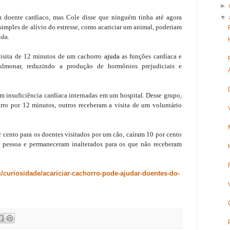
►
m doente cardíaco, mas Cole disse que ninguém tinha até agora
▼
imples de alívio do estresse, como acariciar um animal, poderiam
ida.
isita de 12 minutos de um cachorro
ajuda
as funções cardíaca e
pulmonar, reduzindo a produção de hormônios prejudiciais e
 insuficiência cardíaca internadas em um hospital. Desse grupo,
rro por 12 minutos, outros receberam a visita de um voluntário
cento para os doentes visitados por um cão, caíram 10 por cento
a pessoa e permaneceram inalterados para os que não receberam
/curiosidade/acariciar-cachorro-pode-ajudar-doentes-do-