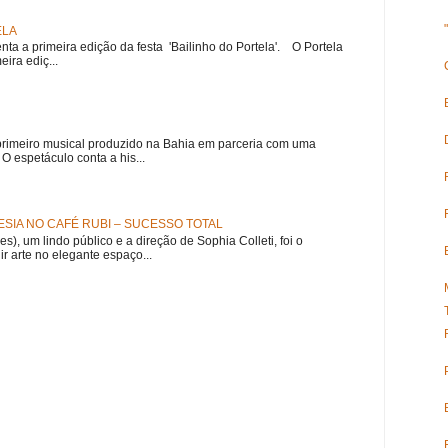
ELA
nta a primeira edição da festa 'Bailinho do Portela'. O Portela
ira ediç...
meiro musical produzido na Bahia em parceria com uma
 espetáculo conta a his...
SIA NO CAFÉ RUBI – SUCESSO TOTAL
es), um lindo público e a direção de Sophia Colleti, foi o
ir arte no elegante espaço...