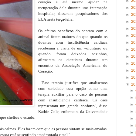
►
20
coração e até mesmo
ajudar
na
recuperação dele durante uma internação
►
20
hospitalar, disseram pesquisadores dos
►
20
EUA nesta terça-feira.
►
20
►
20
Os efeitos
benéficos
do contato com o
►
20
animal foram maiores do que quando os
doentes com insuficiência cardíaca
►
20
receberam a visita de um voluntário ou
►
20
quando foram deixados sozinhos,
►
20
afirmaram os cientistas durante um
►
20
encontro da Associação Americana do
►
20
Coração.
►
20
"Essa terapia justifica que analisemos
▼
20
com seriedade essa opção como uma
►
terapia auxiliar para o caso de pessoas
►
com insuficiência cardíaca. Os cães
►
representam um grande
conforto
", disse
Kathie Cole, enfermeira da Universidade
►
que chefiou o estudo.
►
►
ais calmas. Eles fazem com que as pessoas sintam-se mais amadas.
►
essoa está se sentindo amedrontada e mal."