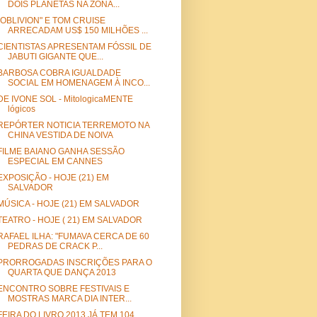
DOIS PLANETAS NA ZONA...
"OBLIVION" E TOM CRUISE
ARRECADAM US$ 150 MILHÕES ...
CIENTISTAS APRESENTAM FÓSSIL DE
JABUTI GIGANTE QUE...
BARBOSA COBRA IGUALDADE
SOCIAL EM HOMENAGEM À INCO...
DE IVONE SOL - MitologicaMENTE
lógicos
REPÓRTER NOTICIA TERREMOTO NA
CHINA VESTIDA DE NOIVA
FILME BAIANO GANHA SESSÃO
ESPECIAL EM CANNES
EXPOSIÇÃO - HOJE (21) EM
SALVADOR
MÚSICA - HOJE (21) EM SALVADOR
TEATRO - HOJE ( 21) EM SALVADOR
RAFAEL ILHA: "FUMAVA CERCA DE 60
PEDRAS DE CRACK P...
PRORROGADAS INSCRIÇÕES PARA O
QUARTA QUE DANÇA 2013
ENCONTRO SOBRE FESTIVAIS E
MOSTRAS MARCA DIA INTER...
FEIRA DO LIVRO 2013 JÁ TEM 104