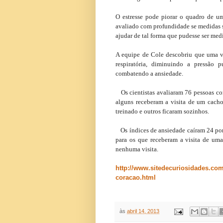
O estresse pode piorar o quadro de u
avaliado com profundidade se medidas s
ajudar de tal forma que pudesse ser med
A equipe de Cole descobriu que uma v
respiratória, diminuindo a pressão 
combatendo a ansiedade.
Os cientistas avaliaram 76 pessoas com
alguns receberam a visita de um cacho
treinado e outros ficaram sozinhos.
Os índices de ansiedade caíram 24 por 
para os que receberam a visita de um
nenhuma visita.
http://www.sitedecuriosidades.com
coracao.html
às
abril 14, 2013