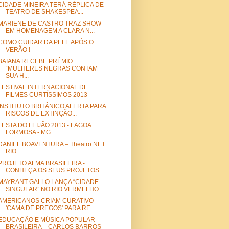
CIDADE MINEIRA TERÁ RÉPLICA DE
TEATRO DE SHAKESPEA...
MARIENE DE CASTRO TRAZ SHOW
EM HOMENAGEM A CLARA N...
COMO CUIDAR DA PELE APÓS O
VERÃO !
BAIANA RECEBE PRÊMIO
“MULHERES NEGRAS CONTAM
SUA H...
FESTIVAL INTERNACIONAL DE
FILMES CURTÍSSIMOS 2013
INSTITUTO BRITÂNICO ALERTA PARA
RISCOS DE EXTINÇÃO...
FESTA DO FEIJÃO 2013 - LAGOA
FORMOSA - MG
DANIEL BOAVENTURA – Theatro NET
RIO
PROJETO ALMA BRASILEIRA -
CONHEÇA OS SEUS PROJETOS
MAYRANT GALLO LANÇA “CIDADE
SINGULAR” NO RIO VERMELHO
AMERICANOS CRIAM CURATIVO
'CAMA DE PREGOS' PARA RE...
EDUCAÇÃO E MÚSICA POPULAR
BRASILEIRA – CARLOS BARROS