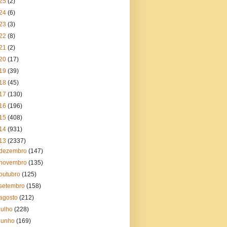
25
(2)
24
(6)
23
(3)
22
(8)
21
(2)
20
(17)
19
(39)
18
(45)
17
(130)
16
(196)
15
(408)
14
(931)
13
(2337)
dezembro
(147)
novembro
(135)
outubro
(125)
setembro
(158)
agosto
(212)
julho
(228)
junho
(169)