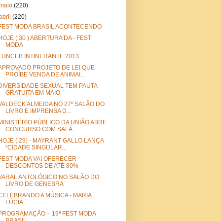
maio
(220)
abril
(220)
FEST MODA BRASIL ACONTECENDO
HOJE ( 30 ) ABERTURA DA - FEST
MODA
FUNCEB INTINERANTE 2013
APROVADO PROJETO DE LEI QUE
PROÍBE VENDA DE ANIMAI...
DIVERSIDADE SEXUAL TEM PAUTA
GRATUITA EM MAIO
VALDECK ALMEIDA NO 27º SALÃO DO
LIVRO E IMPRENSA D...
MINISTÉRIO PÚBLICO DA UNIÃO ABRE
CONCURSO COM SALÁ...
HOJE ( 29) - MAYRANT GALLO LANÇA
“CIDADE SINGULAR...
FEST MODA VAI OFERECER
DESCONTOS DE ATÉ 80%
VARAL ANTOLÓGICO NO SALÃO DO
LIVRO DE GENEBRA
CELEBRANDO A MÚSICA - MARIA
LÚCIA
PROGRAMAÇÃO – 19ª FEST MODA
BRASIL