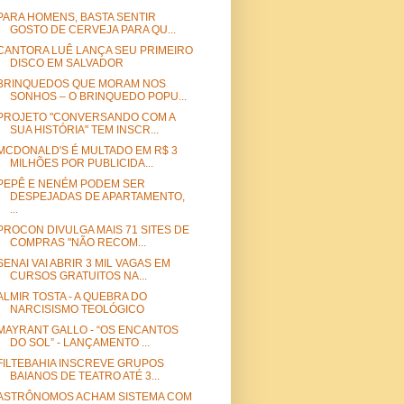
PARA HOMENS, BASTA SENTIR
GOSTO DE CERVEJA PARA QU...
CANTORA LUÊ LANÇA SEU PRIMEIRO
DISCO EM SALVADOR
BRINQUEDOS QUE MORAM NOS
SONHOS – O BRINQUEDO POPU...
PROJETO "CONVERSANDO COM A
SUA HISTÓRIA" TEM INSCR...
MCDONALD'S É MULTADO EM R$ 3
MILHÕES POR PUBLICIDA...
PEPÊ E NENÉM PODEM SER
DESPEJADAS DE APARTAMENTO,
...
PROCON DIVULGA MAIS 71 SITES DE
COMPRAS "NÃO RECOM...
SENAI VAI ABRIR 3 MIL VAGAS EM
CURSOS GRATUITOS NA...
ALMIR TOSTA - A QUEBRA DO
NARCISISMO TEOLÓGICO
MAYRANT GALLO - “OS ENCANTOS
DO SOL” - LANÇAMENTO ...
FILTEBAHIA INSCREVE GRUPOS
BAIANOS DE TEATRO ATÉ 3...
ASTRÔNOMOS ACHAM SISTEMA COM