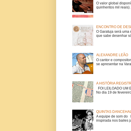
O valor global dispon
quinhentos mil reais).
ENCONTRO DE DESE
O Garatuja será uma 
que sabe desenhar só
ALEXANDRE LEÃO
O cantor e composito
se apresentar na Vara
A HISTÓRIA REGIST
FOI LEILOADO UM EX
No dia 19 de fevereiro
QUINTAS DANCEHAL
A equipe de som do Mi
inspirada nos bailes j