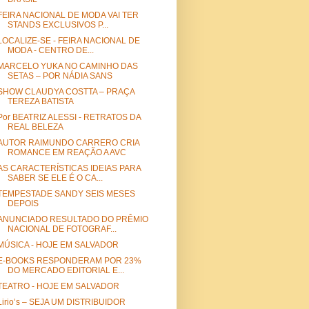
FEIRA NACIONAL DE MODA VAI TER
STANDS EXCLUSIVOS P...
LOCALIZE-SE - FEIRA NACIONAL DE
MODA - CENTRO DE...
MARCELO YUKA NO CAMINHO DAS
SETAS – POR NÁDIA SANS
SHOW CLAUDYA COSTTA – PRAÇA
TEREZA BATISTA
Por BEATRIZ ALESSI - RETRATOS DA
REAL BELEZA
AUTOR RAIMUNDO CARRERO CRIA
ROMANCE EM REAÇÃO A AVC
AS CARACTERÍSTICAS IDEIAS PARA
SABER SE ELE É O CA...
TEMPESTADE SANDY SEIS MESES
DEPOIS
ANUNCIADO RESULTADO DO PRÊMIO
NACIONAL DE FOTOGRAF...
MÚSICA - HOJE EM SALVADOR
E-BOOKS RESPONDERAM POR 23%
DO MERCADO EDITORIAL E...
TEATRO - HOJE EM SALVADOR
Lirio’s – SEJA UM DISTRIBUIDOR