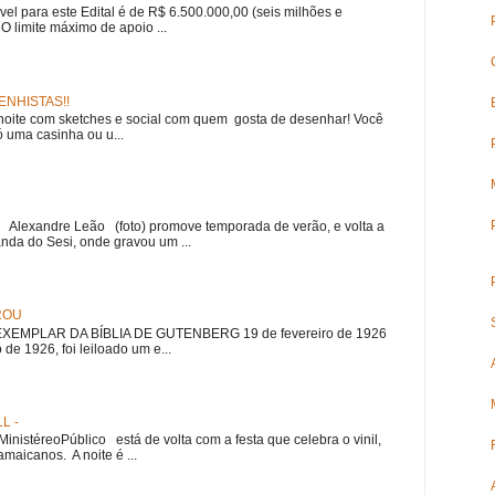
ível para este Edital é de R$ 6.500.000,00 (seis milhões e
 O limite máximo de apoio ...
NHISTAS!!
noite com sketches e social com quem gosta de desenhar! Você
 uma casinha ou u...
r Alexandre Leão (foto) promove temporada de verão, e volta a
nda do Sesi, onde gravou um ...
ROU
EMPLAR DA BÍBLIA DE GUTENBERG 19 de fevereiro de 1926
 de 1926, foi leiloado um e...
L -
nistéreoPúblico está de volta com a festa que celebra o vinil,
amaicanos. A noite é ...