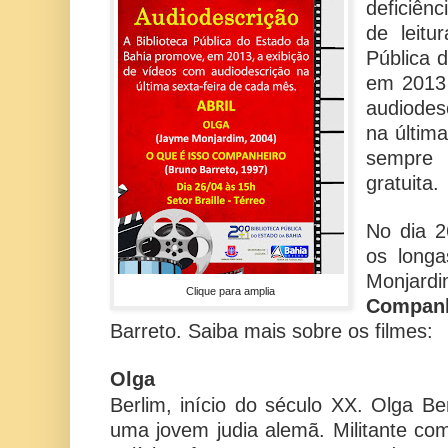
deficiên
de leitu
Pública 
em 2013 
audiodes
na últim
sempre 
gratuita.
No dia 2
os long
Monjar
Clique para amplia
Companh
Barreto. Saiba mais sobre os filmes:
Olga
Berlim, início do século XX. Olga B
uma jovem judia alemã. Militante com