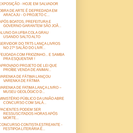
EXPOSIÇÃO - HOJE EM SALVADOR
OBRA DE ARTE É DEPREDADA EM
ARACAJU - O PROJETO C...
APÓS BOATOS, PREFEITURA E
GOVERNO GARANTEM SÃO JOÃ...
ALUNO DA UFBA COLA GRAU
USANDO SALTO ALTO
SERVIDOR DO TRT5 LANÇA LIVROS
NO 27º SALÃO DO LIVR...
FEIJOADA COM FRIOZINHO... E SAMBA
PRA ESQUENTAR !
APROVADO PROJETO DE LEI QUE
PROÍBE VENDA DE ANIMAI...
VARENKA DE FÁTIMA LANÇOU
VARENKA DE FÁTIMA
VARENKA DE FATIMA LANÇA LIVRO –
MUSEU GEOLÓGICO D...
MINISTÉRIO PÚBLICO DA UNIÃO ABRE
CONCURSO COM SALÁ...
PACIENTES PODEM SER
RESSUSCITADOS HORAS APÓS
MORTE...
CONCURSO CONTISTA ESTREANTE -
FESTIPOA LITERÁRIA É...