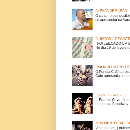
ALEXANDRE LEÃO
O cantor e composito
se apresentar na Vara
A HISTÓRIA REGIST
FOI LEILOADO UM EX
No dia 19 de fevereiro
BAILINHO DO PORT
O Portela Café aprese
Café apresenta a prime
ÉRAMOS GAYS
Éramos Gays é o pri
equipe da Broadway. O
MOVIMENTO EXPLOE
Vinte poetas, ( mulher