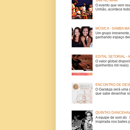
JAM NO MAM
O evento que vem reu
Unhão, acontece todo
MÚSICA - SAMBA MA
Um grupo irreverent
ganhando espaço dent
EDITAL SETORIAL -
O valor global dispon
quinhentos mil reais).
ENCONTRO DE DESE
O Garatuja será uma 
que sabe desenhar só
QUINTAS DANCEHAL
A equipe de som do Mi
inspirada nos bailes j