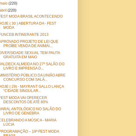
maio
(220)
abril
(220)
FEST MODA BRASIL ACONTECENDO
HOJE ( 30 ) ABERTURA DA - FEST
MODA
FUNCEB INTINERANTE 2013
APROVADO PROJETO DE LEI QUE
PROÍBE VENDA DE ANIMAI...
DIVERSIDADE SEXUAL TEM PAUTA
GRATUITA EM MAIO
VALDECK ALMEIDA NO 27º SALÃO DO
LIVRO E IMPRENSA D...
MINISTÉRIO PÚBLICO DA UNIÃO ABRE
CONCURSO COM SALÁ...
HOJE ( 29) - MAYRANT GALLO LANÇA
“CIDADE SINGULAR...
FEST MODA VAI OFERECER
DESCONTOS DE ATÉ 80%
VARAL ANTOLÓGICO NO SALÃO DO
LIVRO DE GENEBRA
CELEBRANDO A MÚSICA - MARIA
LÚCIA
PROGRAMAÇÃO – 19ª FEST MODA
BRASIL