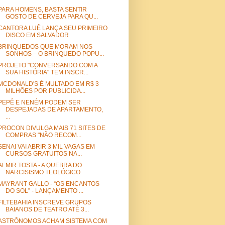
PARA HOMENS, BASTA SENTIR
GOSTO DE CERVEJA PARA QU...
CANTORA LUÊ LANÇA SEU PRIMEIRO
DISCO EM SALVADOR
BRINQUEDOS QUE MORAM NOS
SONHOS – O BRINQUEDO POPU...
PROJETO "CONVERSANDO COM A
SUA HISTÓRIA" TEM INSCR...
MCDONALD'S É MULTADO EM R$ 3
MILHÕES POR PUBLICIDA...
PEPÊ E NENÉM PODEM SER
DESPEJADAS DE APARTAMENTO,
...
PROCON DIVULGA MAIS 71 SITES DE
COMPRAS "NÃO RECOM...
SENAI VAI ABRIR 3 MIL VAGAS EM
CURSOS GRATUITOS NA...
ALMIR TOSTA - A QUEBRA DO
NARCISISMO TEOLÓGICO
MAYRANT GALLO - “OS ENCANTOS
DO SOL” - LANÇAMENTO ...
FILTEBAHIA INSCREVE GRUPOS
BAIANOS DE TEATRO ATÉ 3...
ASTRÔNOMOS ACHAM SISTEMA COM