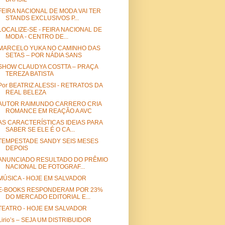
FEIRA NACIONAL DE MODA VAI TER
STANDS EXCLUSIVOS P...
LOCALIZE-SE - FEIRA NACIONAL DE
MODA - CENTRO DE...
MARCELO YUKA NO CAMINHO DAS
SETAS – POR NÁDIA SANS
SHOW CLAUDYA COSTTA – PRAÇA
TEREZA BATISTA
Por BEATRIZ ALESSI - RETRATOS DA
REAL BELEZA
AUTOR RAIMUNDO CARRERO CRIA
ROMANCE EM REAÇÃO A AVC
AS CARACTERÍSTICAS IDEIAS PARA
SABER SE ELE É O CA...
TEMPESTADE SANDY SEIS MESES
DEPOIS
ANUNCIADO RESULTADO DO PRÊMIO
NACIONAL DE FOTOGRAF...
MÚSICA - HOJE EM SALVADOR
E-BOOKS RESPONDERAM POR 23%
DO MERCADO EDITORIAL E...
TEATRO - HOJE EM SALVADOR
Lirio’s – SEJA UM DISTRIBUIDOR