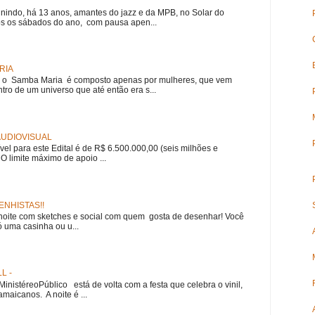
nindo, há 13 anos, amantes do jazz e da MPB, no Solar do
s os sábados do ano, com pausa apen...
RIA
e, o Samba Maria é composto apenas por mulheres, que vem
ro de um universo que até então era s...
 AUDIOVISUAL
ível para este Edital é de R$ 6.500.000,00 (seis milhões e
 O limite máximo de apoio ...
NHISTAS!!
noite com sketches e social com quem gosta de desenhar! Você
 uma casinha ou u...
L -
nistéreoPúblico está de volta com a festa que celebra o vinil,
amaicanos. A noite é ...