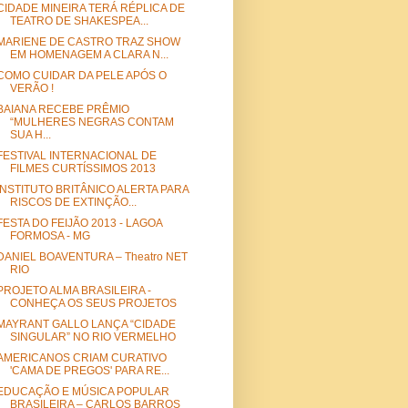
CIDADE MINEIRA TERÁ RÉPLICA DE
TEATRO DE SHAKESPEA...
MARIENE DE CASTRO TRAZ SHOW
EM HOMENAGEM A CLARA N...
COMO CUIDAR DA PELE APÓS O
VERÃO !
BAIANA RECEBE PRÊMIO
“MULHERES NEGRAS CONTAM
SUA H...
FESTIVAL INTERNACIONAL DE
FILMES CURTÍSSIMOS 2013
INSTITUTO BRITÂNICO ALERTA PARA
RISCOS DE EXTINÇÃO...
FESTA DO FEIJÃO 2013 - LAGOA
FORMOSA - MG
DANIEL BOAVENTURA – Theatro NET
RIO
PROJETO ALMA BRASILEIRA -
CONHEÇA OS SEUS PROJETOS
MAYRANT GALLO LANÇA “CIDADE
SINGULAR” NO RIO VERMELHO
AMERICANOS CRIAM CURATIVO
'CAMA DE PREGOS' PARA RE...
EDUCAÇÃO E MÚSICA POPULAR
BRASILEIRA – CARLOS BARROS