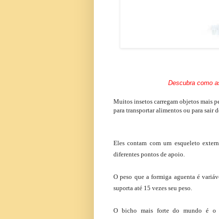
Descubra como as
Muitos insetos carregam objetos mais pe
para
transportar
alimentos ou para sair de
Eles contam com um
esqueleto
exter
diferentes pontos de apoio.
O peso que a formiga aguenta é variá
suporta até 15 vezes seu peso.
O bicho mais forte do mundo é o be