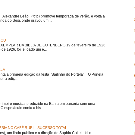
r Alexandre Leão (foto) promove temporada de verão, e volta a
nda do Sesi, onde gravou um ...
ROU
EMPLAR DA BÍBLIA DE GUTENBERG 19 de fevereiro de 1926
 de 1926, foi leiloado um e...
ELA
nta a primeira edição da festa 'Bailinho do Portela'. O Portela
ira ediç...
meiro musical produzido na Bahia em parceria com uma
 espetáculo conta a his...
SIA NO CAFÉ RUBI – SUCESSO TOTAL
es), um lindo público e a direção de Sophia Colleti, foi o