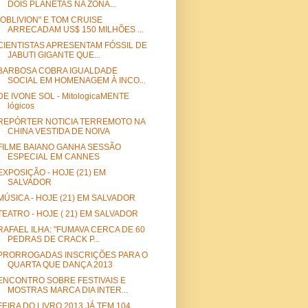
DOIS PLANETAS NA ZONA...
"OBLIVION" E TOM CRUISE
ARRECADAM US$ 150 MILHÕES ...
CIENTISTAS APRESENTAM FÓSSIL DE
JABUTI GIGANTE QUE...
BARBOSA COBRA IGUALDADE
SOCIAL EM HOMENAGEM À INCO...
DE IVONE SOL - MitologicaMENTE
lógicos
REPÓRTER NOTICIA TERREMOTO NA
CHINA VESTIDA DE NOIVA
FILME BAIANO GANHA SESSÃO
ESPECIAL EM CANNES
EXPOSIÇÃO - HOJE (21) EM
SALVADOR
MÚSICA - HOJE (21) EM SALVADOR
TEATRO - HOJE ( 21) EM SALVADOR
RAFAEL ILHA: "FUMAVA CERCA DE 60
PEDRAS DE CRACK P...
PRORROGADAS INSCRIÇÕES PARA O
QUARTA QUE DANÇA 2013
ENCONTRO SOBRE FESTIVAIS E
MOSTRAS MARCA DIA INTER...
FEIRA DO LIVRO 2013 JÁ TEM 104