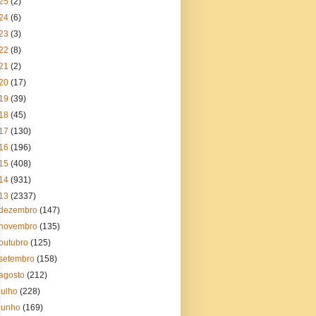
25
(2)
24
(6)
23
(3)
22
(8)
21
(2)
20
(17)
19
(39)
18
(45)
17
(130)
16
(196)
15
(408)
14
(931)
13
(2337)
dezembro
(147)
novembro
(135)
outubro
(125)
setembro
(158)
agosto
(212)
julho
(228)
junho
(169)