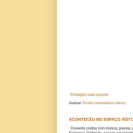
Postagem mais recente
Assinar:
Postar comentários (Atom)
ACONTECEU NO ESPAÇO XISTO
O evento contou com música, poesia, 