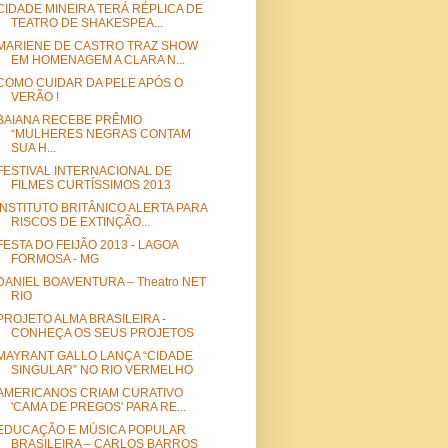
CIDADE MINEIRA TERÁ RÉPLICA DE
TEATRO DE SHAKESPEA...
MARIENE DE CASTRO TRAZ SHOW
EM HOMENAGEM A CLARA N...
COMO CUIDAR DA PELE APÓS O
VERÃO !
BAIANA RECEBE PRÊMIO
“MULHERES NEGRAS CONTAM
SUA H...
FESTIVAL INTERNACIONAL DE
FILMES CURTÍSSIMOS 2013
INSTITUTO BRITÂNICO ALERTA PARA
RISCOS DE EXTINÇÃO...
FESTA DO FEIJÃO 2013 - LAGOA
FORMOSA - MG
DANIEL BOAVENTURA – Theatro NET
RIO
PROJETO ALMA BRASILEIRA -
CONHEÇA OS SEUS PROJETOS
MAYRANT GALLO LANÇA “CIDADE
SINGULAR” NO RIO VERMELHO
AMERICANOS CRIAM CURATIVO
'CAMA DE PREGOS' PARA RE...
EDUCAÇÃO E MÚSICA POPULAR
BRASILEIRA – CARLOS BARROS