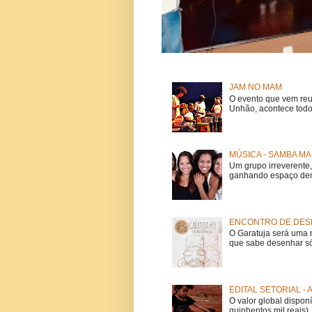
JAM NO MAM
O evento que vem reu
Unhão, acontece todo
MÚSICA - SAMBA MA
Um grupo irreverent
ganhando espaço dent
ENCONTRO DE DESE
O Garatuja será uma 
que sabe desenhar só
EDITAL SETORIAL -
O valor global dispon
quinhentos mil reais).