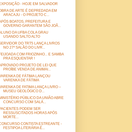
EXPOSIÇÃO - HOJE EM SALVADOR
OBRA DE ARTE É DEPREDADA EM
ARACAJU - O PROJETO C...
APÓS BOATOS, PREFEITURA E
GOVERNO GARANTEM SÃO JOÃ...
ALUNO DA UFBA COLA GRAU
USANDO SALTO ALTO
SERVIDOR DO TRT5 LANÇA LIVROS
NO 27º SALÃO DO LIVR...
FEIJOADA COM FRIOZINHO... E SAMBA
PRA ESQUENTAR !
APROVADO PROJETO DE LEI QUE
PROÍBE VENDA DE ANIMAI...
VARENKA DE FÁTIMA LANÇOU
VARENKA DE FÁTIMA
VARENKA DE FATIMA LANÇA LIVRO –
MUSEU GEOLÓGICO D...
MINISTÉRIO PÚBLICO DA UNIÃO ABRE
CONCURSO COM SALÁ...
PACIENTES PODEM SER
RESSUSCITADOS HORAS APÓS
MORTE...
CONCURSO CONTISTA ESTREANTE -
FESTIPOA LITERÁRIA É...