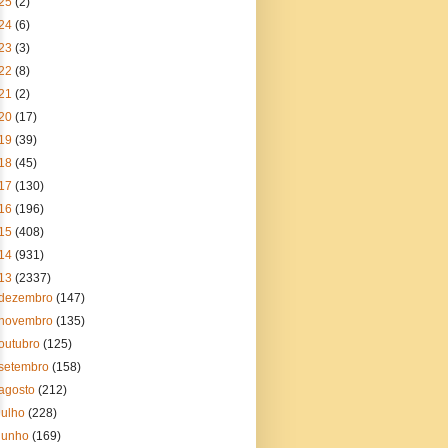
25
(2)
24
(6)
23
(3)
22
(8)
21
(2)
20
(17)
19
(39)
18
(45)
17
(130)
16
(196)
15
(408)
14
(931)
13
(2337)
dezembro
(147)
novembro
(135)
outubro
(125)
setembro
(158)
agosto
(212)
julho
(228)
junho
(169)