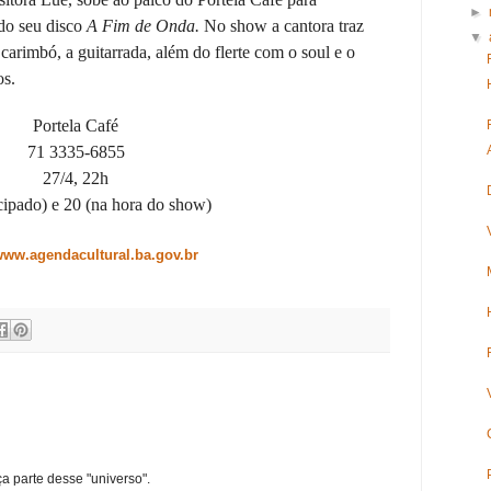
►
do seu disco
A Fim de Onda.
No show a cantora traz
▼
arimbó, a guitarrada, além do flerte com o soul e o
os.
Portela Café
71 3335-6855
27/4, 22h
cipado) e 20 (na hora do show)
/www.agendacultural.ba.gov.br
ça parte desse "universo".