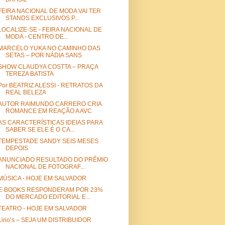
FEIRA NACIONAL DE MODA VAI TER
STANDS EXCLUSIVOS P...
LOCALIZE-SE - FEIRA NACIONAL DE
MODA - CENTRO DE...
MARCELO YUKA NO CAMINHO DAS
SETAS – POR NÁDIA SANS
SHOW CLAUDYA COSTTA – PRAÇA
TEREZA BATISTA
Por BEATRIZ ALESSI - RETRATOS DA
REAL BELEZA
AUTOR RAIMUNDO CARRERO CRIA
ROMANCE EM REAÇÃO A AVC
AS CARACTERÍSTICAS IDEIAS PARA
SABER SE ELE É O CA...
TEMPESTADE SANDY SEIS MESES
DEPOIS
ANUNCIADO RESULTADO DO PRÊMIO
NACIONAL DE FOTOGRAF...
MÚSICA - HOJE EM SALVADOR
E-BOOKS RESPONDERAM POR 23%
DO MERCADO EDITORIAL E...
TEATRO - HOJE EM SALVADOR
Lirio’s – SEJA UM DISTRIBUIDOR