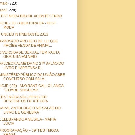
maio
(220)
abril
(220)
FEST MODA BRASIL ACONTECENDO
HOJE ( 30 ) ABERTURA DA - FEST
MODA
FUNCEB INTINERANTE 2013
APROVADO PROJETO DE LEI QUE
PROÍBE VENDA DE ANIMAI...
DIVERSIDADE SEXUAL TEM PAUTA
GRATUITA EM MAIO
VALDECK ALMEIDA NO 27º SALÃO DO
LIVRO E IMPRENSA D...
MINISTÉRIO PÚBLICO DA UNIÃO ABRE
CONCURSO COM SALÁ...
HOJE ( 29) - MAYRANT GALLO LANÇA
“CIDADE SINGULAR...
FEST MODA VAI OFERECER
DESCONTOS DE ATÉ 80%
VARAL ANTOLÓGICO NO SALÃO DO
LIVRO DE GENEBRA
CELEBRANDO A MÚSICA - MARIA
LÚCIA
PROGRAMAÇÃO – 19ª FEST MODA
BRASIL