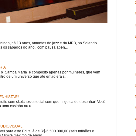
nindo, há 13 anos, amantes do jazz e da MPB, no Solar do
s os sábados do ano, com pausa apen...
RIA
e, o Samba Maria é composto apenas por mulheres, que vem
ro de um universo que até então era s...
NHISTAS!!
noite com sketches e social com quem gosta de desenhar! Você
 uma casinha ou u...
 AUDIOVISUAL
ível para este Edital é de R$ 6.500.000,00 (seis milhões e
 O limite máximo de apoio ...