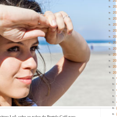
►
20
►
20
►
20
►
20
►
20
►
20
►
20
►
20
►
20
►
20
►
20
►
20
▼
20
►
►
►
►
►
►
►
sitora Luê, sobe ao palco do Portela Café para