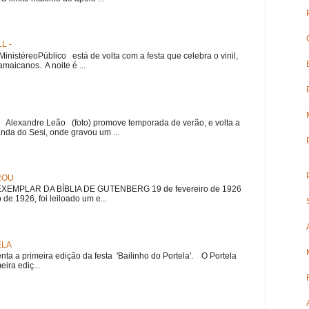
L -
nistéreoPúblico está de volta com a festa que celebra o vinil,
amaicanos. A noite é ...
r Alexandre Leão (foto) promove temporada de verão, e volta a
nda do Sesi, onde gravou um ...
ROU
EMPLAR DA BÍBLIA DE GUTENBERG 19 de fevereiro de 1926
 de 1926, foi leiloado um e...
ELA
nta a primeira edição da festa 'Bailinho do Portela'. O Portela
ira ediç...