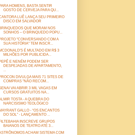
PARA HOMENS, BASTA SENTIR
GOSTO DE CERVEJA PARA QU...
CANTORA LUÊ LANÇA SEU PRIMEIRO
DISCO EM SALVADOR
BRINQUEDOS QUE MORAM NOS
SONHOS – O BRINQUEDO POPU...
PROJETO "CONVERSANDO COM A
SUA HISTÓRIA" TEM INSCR...
MCDONALD'S É MULTADO EM R$ 3
MILHÕES POR PUBLICIDA...
PEPÊ E NENÉM PODEM SER
DESPEJADAS DE APARTAMENTO,
...
PROCON DIVULGA MAIS 71 SITES DE
COMPRAS "NÃO RECOM...
SENAI VAI ABRIR 3 MIL VAGAS EM
CURSOS GRATUITOS NA...
ALMIR TOSTA - A QUEBRA DO
NARCISISMO TEOLÓGICO
MAYRANT GALLO - “OS ENCANTOS
DO SOL” - LANÇAMENTO ...
FILTEBAHIA INSCREVE GRUPOS
BAIANOS DE TEATRO ATÉ 3...
ASTRÔNOMOS ACHAM SISTEMA COM