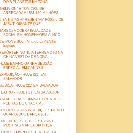
DOIS PLANETAS NA ZONA...
"OBLIVION" E TOM CRUISE
ARRECADAM US$ 150 MILHÕES ...
CIENTISTAS APRESENTAM FÓSSIL DE
JABUTI GIGANTE QUE...
BARBOSA COBRA IGUALDADE
SOCIAL EM HOMENAGEM À INCO...
DE IVONE SOL - MitologicaMENTE
lógicos
REPÓRTER NOTICIA TERREMOTO NA
CHINA VESTIDA DE NOIVA
FILME BAIANO GANHA SESSÃO
ESPECIAL EM CANNES
EXPOSIÇÃO - HOJE (21) EM
SALVADOR
MÚSICA - HOJE (21) EM SALVADOR
TEATRO - HOJE ( 21) EM SALVADOR
RAFAEL ILHA: "FUMAVA CERCA DE 60
PEDRAS DE CRACK P...
PRORROGADAS INSCRIÇÕES PARA O
QUARTA QUE DANÇA 2013
ENCONTRO SOBRE FESTIVAIS E
MOSTRAS MARCA DIA INTER...
FEIRA DO LIVRO 2013 JÁ TEM 104