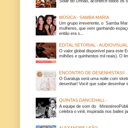
Solar do Unhão, acontece todos os 
MÚSICA - SAMBA MARIA
Um grupo irreverente, o Samba Mar
mulheres, que vem ganhando espaço
então era s...
EDITAL SETORIAL - AUDIOVISUAL
O valor global disponível para este E
milhões e quinhentos mil reais). O li
ENCONTRO DE DESENHISTAS!!
O Garatuja será uma noite com ske
desenhar! Você que sabe desenhar s
QUINTAS DANCEHALL -
A equipe de som do MinistéreoPúbli
celebra o vinil, inspirada nos bailes j
ALEXANDRE LEÃO