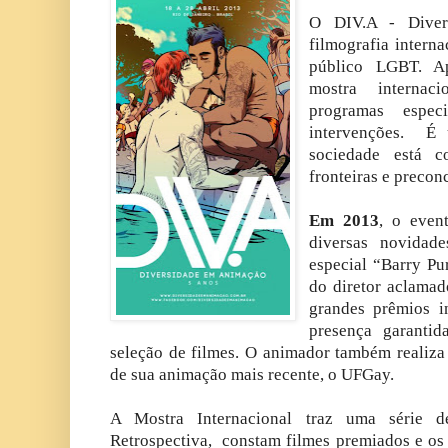
O DIV.A - Dive
filmografia intern
público LGBT. A
mostra internaci
programas especi
intervenções. É
sociedade está c
fronteiras e preconc
Em 2013
, o even
diversas novidad
especial “Barry Pu
do diretor aclama
grandes prêmios i
presença garantid
seleção de filmes. O animador também realiz
de sua animação mais recente, o UFGay.
A Mostra Internacional traz uma série de
Retrospectiva, constam filmes premiados e os