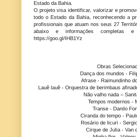
Estado da Bahia.
O projeto visa identificar, valorizar e prom
todo o Estado da Bahia, reconhecendo a p
profissionais que atuam nos seus 27 Territóri
abaixo e informações completas e
https://goo.gl/IHB1Yz
Obras Seleciona
Dança dos mundos - Fili
Afrase - Raimundinho d
Lauê lauê - Orquestra de berimbaus afinad
Não valho nada – Sanit
Tempos modernos - 
Transe - Danilo Fo
Ciranda do tempo - Paul
Rosário de licuri - Serg
Cirque de Julia - Van 
Minha flor - Valney