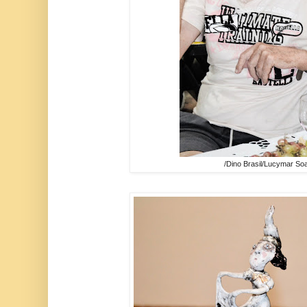
/Dino Brasil/Lucymar So