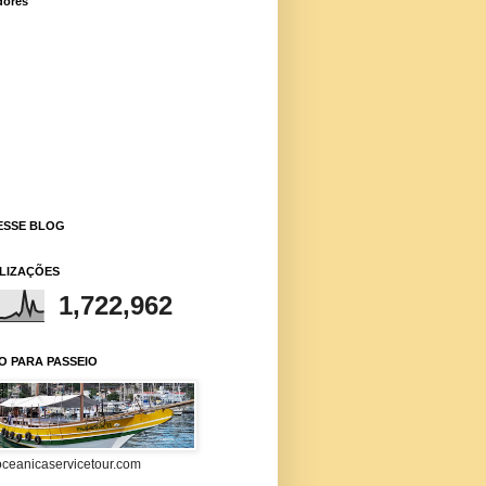
dores
ESSE BLOG
ALIZAÇÕES
1,722,962
O PARA PASSEIO
ceanicaservicetour.com