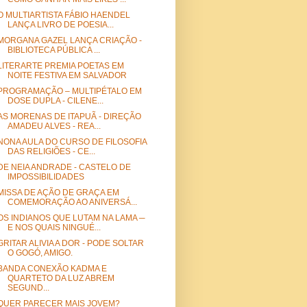
O MULTIARTISTA FÁBIO HAENDEL
LANÇA LIVRO DE POESIA...
MORGANA GAZEL LANÇA CRIAÇÃO -
BIBLIOTECA PÚBLICA ...
LITERARTE PREMIA POETAS EM
NOITE FESTIVA EM SALVADOR
PROGRAMAÇÃO – MULTIPÉTALO EM
DOSE DUPLA - CILENE...
AS MORENAS DE ITAPUÃ - DIREÇÃO
AMADEU ALVES - REA...
NONA AULA DO CURSO DE FILOSOFIA
DAS RELIGIÕES - CE...
DE NEIA ANDRADE - CASTELO DE
IMPOSSIBILIDADES
MISSA DE AÇÃO DE GRAÇA EM
COMEMORAÇÃO AO ANIVERSÁ...
OS INDIANOS QUE LUTAM NA LAMA ─
E NOS QUAIS NINGUÉ...
GRITAR ALIVIA A DOR - PODE SOLTAR
O GOGÓ, AMIGO.
BANDA CONEXÃO KADMA E
QUARTETO DA LUZ ABREM
SEGUND...
QUER PARECER MAIS JOVEM?