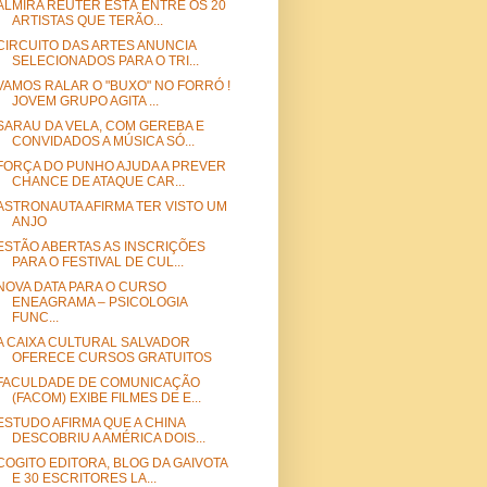
ALMIRA REUTER ESTÁ ENTRE OS 20
ARTISTAS QUE TERÃO...
CIRCUITO DAS ARTES ANUNCIA
SELECIONADOS PARA O TRI...
VAMOS RALAR O "BUXO" NO FORRÓ !
JOVEM GRUPO AGITA ...
SARAU DA VELA, COM GEREBA E
CONVIDADOS A MÚSICA SÓ...
FORÇA DO PUNHO AJUDA A PREVER
CHANCE DE ATAQUE CAR...
ASTRONAUTA AFIRMA TER VISTO UM
ANJO
ESTÃO ABERTAS AS INSCRIÇÕES
PARA O FESTIVAL DE CUL...
NOVA DATA PARA O CURSO
ENEAGRAMA – PSICOLOGIA
FUNC...
A CAIXA CULTURAL SALVADOR
OFERECE CURSOS GRATUITOS
FACULDADE DE COMUNICAÇÃO
(FACOM) EXIBE FILMES DE E...
ESTUDO AFIRMA QUE A CHINA
DESCOBRIU A AMÉRICA DOIS...
COGITO EDITORA, BLOG DA GAIVOTA
E 30 ESCRITORES LA...