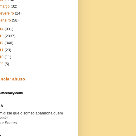
março
(32)
fevereiro
(24)
janeiro
(58)
14
(931)
13
(2337)
12
(340)
11
(23)
10
(11)
09
(5)
nciar abuso
//meeraky.com/
GA
m disse que o sorriso abandona quem
sas?!
ar Soares