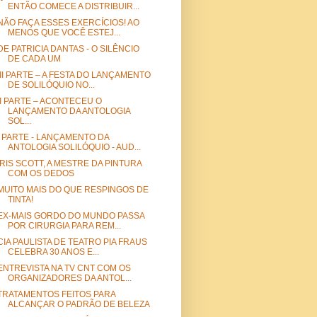
ENTÃO COMECE A DISTRIBUIR...
NÃO FAÇA ESSES EXERCÍCIOS! AO
MENOS QUE VOCÊ ESTEJ...
DE PATRICIA DANTAS - O SILÊNCIO
DE CADA UM
III PARTE – A FESTA DO LANÇAMENTO
DE SOLILÓQUIO NO...
II PARTE – ACONTECEU O
LANÇAMENTO DA ANTOLOGIA
SOL...
I PARTE - LANÇAMENTO DA
ANTOLOGIA SOLILÓQUIO - AUD...
IRIS SCOTT, A MESTRE DA PINTURA
COM OS DEDOS
MUITO MAIS DO QUE RESPINGOS DE
TINTA!
EX-MAIS GORDO DO MUNDO PASSA
POR CIRURGIA PARA REM...
CIA PAULISTA DE TEATRO PIA FRAUS
CELEBRA 30 ANOS E...
ENTREVISTA NA TV CNT COM OS
ORGANIZADORES DA ANTOL...
TRATAMENTOS FEITOS PARA
ALCANÇAR O PADRÃO DE BELEZA