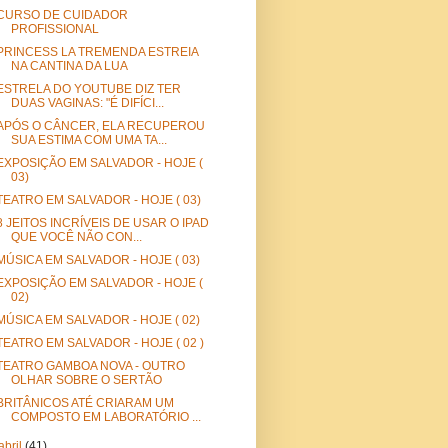
CURSO DE CUIDADOR
PROFISSIONAL
PRINCESS LA TREMENDA ESTREIA
NA CANTINA DA LUA
ESTRELA DO YOUTUBE DIZ TER
DUAS VAGINAS: "É DIFÍCI...
APÓS O CÂNCER, ELA RECUPEROU
SUA ESTIMA COM UMA TA...
EXPOSIÇÃO EM SALVADOR - HOJE (
03)
TEATRO EM SALVADOR - HOJE ( 03)
8 JEITOS INCRÍVEIS DE USAR O IPAD
QUE VOCÊ NÃO CON...
MÚSICA EM SALVADOR - HOJE ( 03)
EXPOSIÇÃO EM SALVADOR - HOJE (
02)
MÚSICA EM SALVADOR - HOJE ( 02)
TEATRO EM SALVADOR - HOJE ( 02 )
TEATRO GAMBOA NOVA - OUTRO
OLHAR SOBRE O SERTÃO
BRITÂNICOS ATÉ CRIARAM UM
COMPOSTO EM LABORATÓRIO ...
abril
(41)