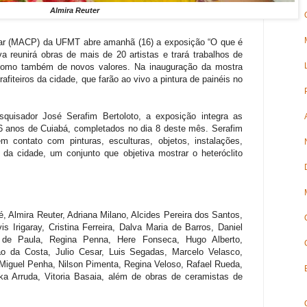
Almira Reuter
lar (MACP) da UFMT abre amanhã (16) a exposição “O que é
a reunirá obras de mais de 20 artistas e trará trabalhos de
 como também de novos valores. Na inauguração da mostra
afiteiros da cidade, que farão ao vivo a pintura de painéis no
quisador José Serafim Bertoloto, a exposição integra as
 anos de Cuiabá, completados no dia 8 deste mês. Serafim
em contato com pinturas, esculturas, objetos, instalações,
s da cidade, um conjunto que objetiva mostrar o heteróclito
, Almira Reuter, Adriana Milano, Alcides Pereira dos Santos,
s Irigaray, Cristina Ferreira, Dalva Maria de Barros, Daniel
e de Paula, Regina Penna, Here Fonseca, Hugo Alberto,
o da Costa, Julio Cesar, Luis Segadas, Marcelo Velasco,
 Miguel Penha, Nilson Pimenta, Regina Veloso, Rafael Rueda,
ika Arruda, Vitoria Basaia, além de obras de ceramistas de