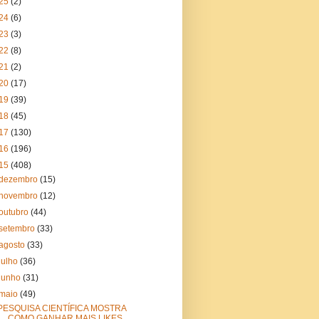
25
(2)
24
(6)
23
(3)
22
(8)
21
(2)
20
(17)
19
(39)
18
(45)
17
(130)
16
(196)
15
(408)
dezembro
(15)
novembro
(12)
outubro
(44)
setembro
(33)
agosto
(33)
julho
(36)
junho
(31)
maio
(49)
PESQUISA CIENTÍFICA MOSTRA
COMO GANHAR MAIS LIKES ...