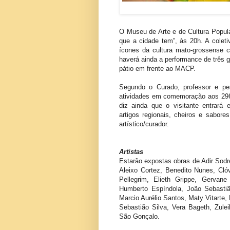
O Museu de Arte e de Cultura Popu
que a cidade tem”, às 20h. A coletiv
ícones da cultura mato-grossense
haverá ainda a performance de três gr
pátio em frente ao MACP.
Segundo o Curado, professor e pes
atividades em comemoração aos 296
diz ainda que o visitante entrará 
artigos regionais, cheiros e sabore
artístico/curador.
Artistas
Estarão expostas obras de Adir Sodré
Aleixo Cortez, Benedito Nunes, Clóvi
Pellegrim, Elieth Grippe, Gervan
Humberto Espíndola, João Sebastiã
Marcio Aurélio Santos, Maty Vitarte,
Sebastião Silva, Vera Bageth, Zule
São Gonçalo.