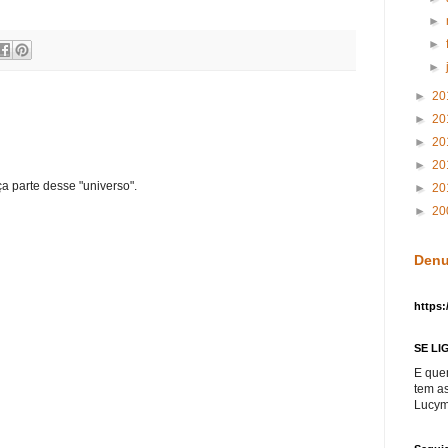
►
►
►
►
20
►
20
►
20
►
20
ça parte desse "universo".
►
20
►
20
Denu
https:
SE LI
E que
tem a
Lucym