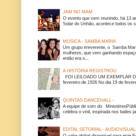
JAM NO MAM
O evento que vem reunindo, há 13 a
Solar do Unhão, acontece todos os 
MÚSICA - SAMBA MARIA
Um grupo irreverente, o Samba Mar
mulheres, que vem ganhando espaço
então era s...
A HISTÓRIA REGISTROU
FOI LEILOADO UM EXEMPLAR DA
fevereiro de 1926 No dia 19 de feverei
QUINTAS DANCEHALL -
A equipe de som do MinistéreoPúbli
celebra o vinil, inspirada nos bailes j
EDITAL SETORIAL - AUDIOVISUAL
O valor global disponível para este E