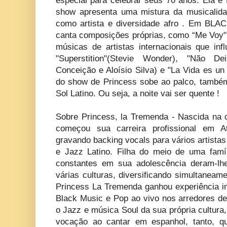
especial para celebrar seus 70 anos. Ela é
show apresenta uma mistura da musicalida
como artista e diversidade afro . Em B
canta composições próprias, como “Me Voy" 
músicas de artistas internacionais que inf
"Superstition"(Stevie Wonder), "Não 
Conceição e Aloísio Silva) e "La Vida es un
do show de Princess sobe ao palco, também
Sol Latino. Ou seja, a noite vai ser quente !
Sobre Princess, la Tremenda - Nascida na 
começou sua carreira profissional em A
gravando backing vocals para vários artist
e Jazz Latino. Filha do meio de uma famí
constantes em sua adolescência deram-lh
várias culturas, diversificando simultaneam
Princess La Tremenda ganhou experiência i
Black Music e Pop ao vivo nos arredores de
o Jazz e música Soul da sua própria cultura
vocação ao cantar em espanhol, tanto, q