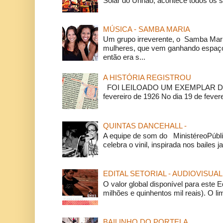
Solar do Unhão, acontece todos os 
MÚSICA - SAMBA MARIA
Um grupo irreverente, o Samba Mar
mulheres, que vem ganhando espaço
então era s...
A HISTÓRIA REGISTROU
FOI LEILOADO UM EXEMPLAR DA
fevereiro de 1926 No dia 19 de feverei
QUINTAS DANCEHALL -
A equipe de som do MinistéreoPúbli
celebra o vinil, inspirada nos bailes j
EDITAL SETORIAL - AUDIOVISUAL
O valor global disponível para este E
milhões e quinhentos mil reais). O li
BAILINHO DO PORTELA