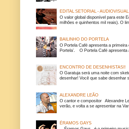
EDITAL SETORIAL - AUDIOVISUAL
O valor global disponível para este E
milhões e quinhentos mil reais). O li
BAILINHO DO PORTELA
O Portela Café apresenta a primeira 
Portela'. O Portela Café apresenta a
ENCONTRO DE DESENHISTAS!!
O Garatuja será uma noite com ske
desenhar! Você que sabe desenhar s
ALEXANDRE LEÃO
O cantor e compositor Alexandre L
verão, e volta a se apresentar na Va
ÉRAMOS GAYS
Éramos Gays é o primeiro musical