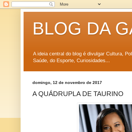
BLOG DA G
A ideia central do blog é divulgar Cultura, P
Saúde, do Esporte, Curiosidades...
domingo, 12 de novembro de 2017
A QUÁDRUPLA DE TAURINO