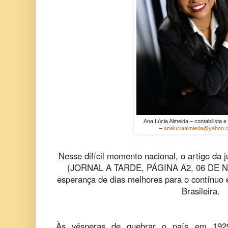
Ana Lúcia Almeida – contabilista e j
–
analuciaalmieda@yahoo.
Nesse difícil momento nacional, o artigo da j
(JORNAL A TARDE, PÁGINA A2, 06 DE 
esperança de dias melhores para o contínuo 
Brasileira.
Às vésperas de quebrar o país em 1929