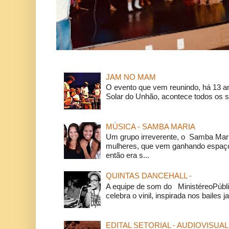
JAM NO MAM
O evento que vem reunindo, há 13 a
Solar do Unhão, acontece todos os 
MÚSICA - SAMBA MARIA
Um grupo irreverente, o Samba Mar
mulheres, que vem ganhando espaço
então era s...
QUINTAS DANCEHALL -
A equipe de som do MinistéreoPúbli
celebra o vinil, inspirada nos bailes j
EDITAL SETORIAL - AUDIOVISUAL