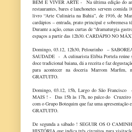
BEM E VIVER ARTE - Na última edição do an
restaurantes, bares e lanchonetes servem comida 10
livro “Arte Culinária na Bahia”, de 1916, de Man
cardápios – entrada, prato principal e sobremesa
Durante a ação, cenas curtas de “dramaturgia gast
espaços a partir das 12h30. CARDÁPIO NO MÁX
Domingo, 03.12, 12h30, Pelourinho – SAB
SAUDADE - A culinarista Elíbia Portela reúne sua
doce tradicional baiana, dá a receita e faz degustaç
para acontecer na doceria Marrom Marfim, 
GRATUITO.
Domingo, 03.12, 15h, Largo do São Franc
MAIS ! - Das 15h às 17h, no palco do Cruzeiro
com o Grupo Botequim que faz uma apresentação es
GRATUITO.
De segunda a sábado ! SEGUIR OS O CAMIN
HISTÓRIA que indica três circuitos para visitação