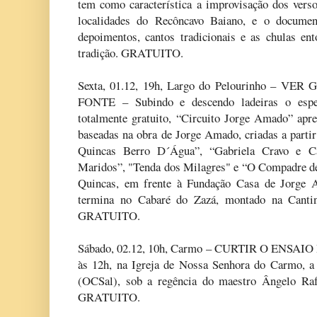
tem como característica a improvisação dos verso
localidades do Recôncavo Baiano, e o document
depoimentos, cantos tradicionais e as chulas en
tradição. GRATUITO.
Sexta, 01.12, 19h, Largo do Pelourinho –
FONTE – Subindo e descendo ladeiras o espet
totalmente gratuito, “Circuito Jorge Amado” apres
baseadas na obra de Jorge Amado, criadas a parti
Quincas Berro D´Água”, “Gabriela Cravo e C
Maridos”, "Tenda dos Milagres" e “O Compadre d
Quincas, em frente à Fundação Casa de Jorge 
termina no Cabaré do Zazá, montado na Cantin
GRATUITO.
Sábado, 02.12, 10h, Carmo – CURTIR O ENSAI
às 12h, na Igreja de Nossa Senhora do Carmo, a
(OCSal), sob a regência do maestro Ângelo Rafa
GRATUITO.