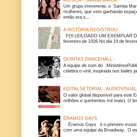
Um grupo irreverente, o Samba Mar
mulheres, que vem ganhando espaço
então era s...
A HISTÓRIA REGISTROU
FOI LEILOADO UM EXEMPLAR DA
fevereiro de 1926 No dia 19 de feverei
QUINTAS DANCEHALL -
A equipe de som do MinistéreoPúbli
celebra o vinil, inspirada nos bailes j
EDITAL SETORIAL - AUDIOVISUAL
O valor global disponível para este E
milhões e quinhentos mil reais). O li
ÉRAMOS GAYS
Éramos Gays é o primeiro musical
com uma equipe da Broadway. O espe